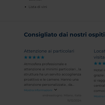
Lista di vini
Consigliato dai nostri ospiti 
Attenzione ai particolari
Locat
visit
Atmosfera professionale e
attenzione ai minimi particolari , la
Hotel i
struttura ha un servito accoglienza
grazie
proattivo e le camere. Hanno una
si rag
attenzione personalizzata , da
centra
migliorare solo il food and
Mostra informazioni
comoda
beverage ma ci riproverò incluso il
andreastogno.
Milano, Italia
minuti
Mostra 
clandestino
15/12/2024
colloca