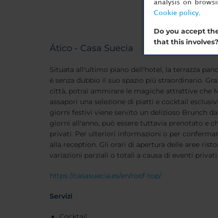
analysis on brows
Cookie policy
.
Do you accept the
that this involves
Ático - Casa Suecia
Situata all'ultimo piano dell'hotel, la terrazza pa
è senza dubbio il suo spazio più straordinario. Graz
città, potrai ammirare le magiche attrattive che 
assapori una selezione di piatti e cocktail esclusiv
giorni festivi viene servito un delizioso Brunch dal
giorni all'anno, può essere tuttavia prenotato e c
privati. Per ulteriori informazioni o per confermarn
alla reception. Gli orari di apertura delle aree ris
variazioni parziali o totali a causa di eventi privati
https://casasuecia.es/en/roof-top/
Servizi
Cocktail