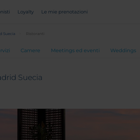
nisti
Loyalty
Le mie prenotazioni
d Suecia
Ristoranti
rvizi
Camere
Meetings ed eventi
Weddings
drid Suecia