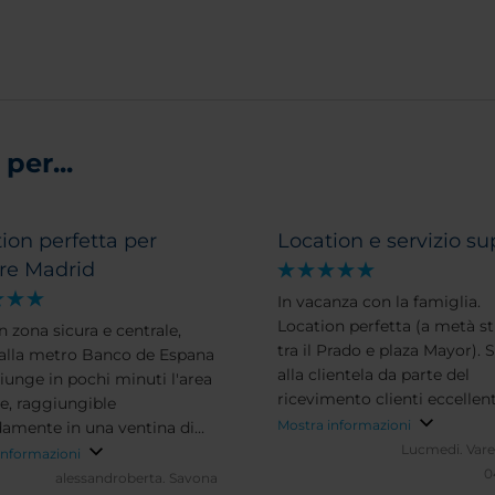
per...
ion perfetta per
Location e servizio su
are Madrid
In vacanza con la famiglia.
Location perfetta (a metà s
n zona sicura e centrale,
tra il Prado e plaza Mayor). S
 alla metro Banco de Espana
alla clientela da parte del
giunge in pochi minuti l'area
ricevimento clienti eccellent
le, raggiungible
Consiglio di spendere qualc
Mostra informazioni
mente in una ventina di
più ma di scegliere camera 
Lucmedi.
Vare
 a piedi. Perfettamente
informazioni
vista. Pulizia e qualità came
0
to per chi vuole visitare i
alessandroberta.
Savona