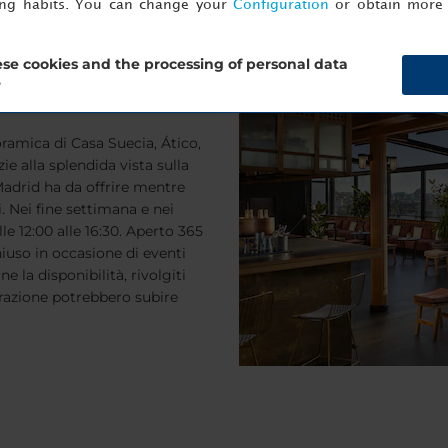
ing habits. You can change your
Configuration
or obtain more 
se cookies and the processing of personal data
?
noramica di Casa Suecia, Ático,
ie alla splendida vista sulla
Madrid ha da offrire mentre
i. Nei fine settimana e nei
le 12:00 alle 16:30. Aperto 365
hiuso in occasione di eventi
e la disponibilità, rivolgiti
torazione potrebbero subire
.