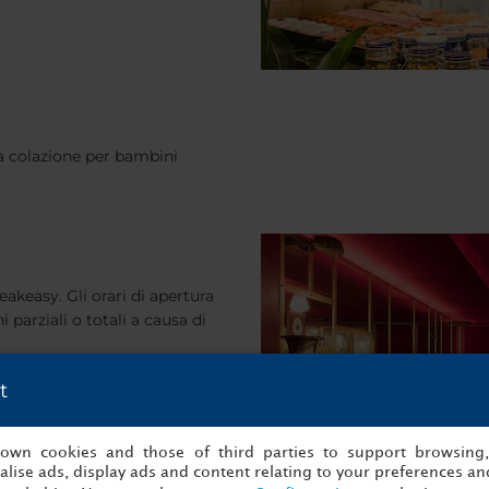
ma colazione per bambini
peakeasy. Gli orari di apertura
 parziali o totali a causa di
t
s own cookies and those of third parties to support browsing
lise ads, display ads and content relating to your preferences and