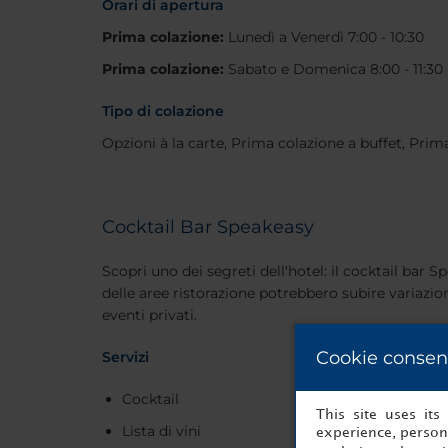
Orari di apertura
Prima colazione:
Lunedì a Venerdì 7:00 - 10:30
Prima colazione:
Sabato e Domenica 8:00 - 11:30
Tipo di colazione
Opzioni à la carte, Prima colazione a buffet, Pri
Cocktail Bar Speakeasy
Scopri uno dei segreti dell'hotel: il cocktail bar S
delle aree ristorazione potrebbero subire variazioni
eventi privati.
Cookie consen
Servizi
Cocktail
This site uses it
Lista di vini
experience, persona