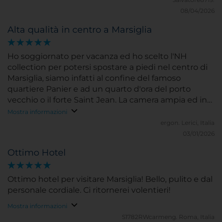
08/04/2026
Alta qualità in centro a Marsiglia
Ho soggiornato per vacanza ed ho scelto l'NH
collection per potersi spostare a piedi nel centro di
Marsiglia, siamo infatti al confine del famoso
quartiere Panier e ad un quarto d'ora del porto
vecchio o il forte Saint Jean. La camera ampia ed in
perfetto stato di funzionalità dava sul retro dell'hotel
Mostra informazioni
per cui la qualità del sonno è stata eccellente per
ergon.
Lerici, Italia
essere in posizione centrale a Marsiglia. I set di
03/01/2026
amenities, accappattoio e la sempre graditissima
Ottimo Hotel
macchina da caffè a cialde sono al top per un hotel
4 stelle ed hanno reso il soggiorno eccellente.
Ottimo hotel per visitare Marsiglia! Bello, pulito e dal
personale cordiale. Ci ritornerei volentieri!
Mostra informazioni
S1782RWcarmeng.
Roma, Italia