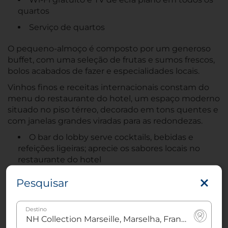
quartos
Serviço de quartos
O pequeno-almoço é composto por um generoso
buffet, com uma seleção de frutas e sumos frescos,
bolos acabados de fazer e especialidades locais.
Vinhos finos e receitas internacionais constam do
menu do restaurante do hotel, um espaço moderno
situado no piso térreo, decorado em tons quentes e
com janelas grandes viradas para as redondezas.
O bar do lobby serve cocktails, bebidas e
refeições ligeiras; aprecie os sabores locais no
restaurante do hotel
Também disponibilizamos pequenos-almoços
Pesquisar
tardios e para madrugadores
Os hóspedes podem exercitar-se no nosso
Destino
bem equipado centro de fitness