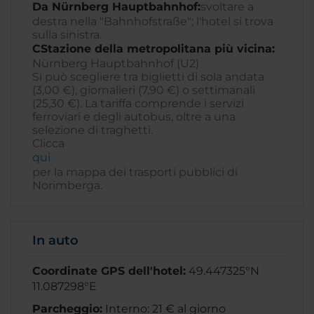
Da Nürnberg Hauptbahnhof:
svoltare a
destra nella "Bahnhofstraße"; l'hotel si trova
sulla sinistra.
CStazione della metropolitana più vicina:
Nürnberg Hauptbahnhof (U2)
Si può scegliere tra biglietti di sola andata
(3,00 €), giornalieri (7,90 €) o settimanali
(25,30 €). La tariffa comprende i servizi
ferroviari e degli autobus, oltre a una
selezione di traghetti.
Clicca
qui
per la mappa dei trasporti pubblici di
Norimberga.
In auto
Coordinate GPS dell'hotel:
49.447325°N
11.087298°E
Parcheggio:
Interno: 21 € al giorno