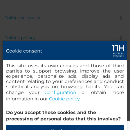
Politica sui cookie
Politica privacy
Cookie consent
Canale di segnalazione
This site uses its own cookies and those of third
parties to support browsing, improve the user
experience, personalise ads, display ads and
content relating to your preferences and conduct
statistical analysis on browsing habits. You can
change your
Configuration
or obtain more
information in our
Cookie policy
.
NH Collection Salzburg City
Do you accept these cookies and the
© 2000-2026 MINOR HOTELS EUROPE & AMERICAS Santa Engracia
processing of personal data that this involves?
120. 28003 Madrid, Spagna
Verifica la disponibilità