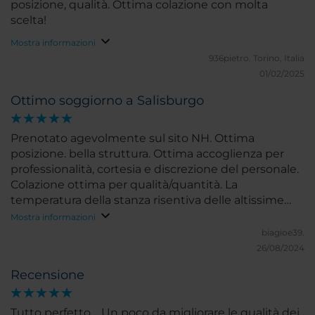
posizione, qualità. Ottima colazione con molta
scelta!
Mostra informazioni
936pietro.
Torino, Italia
01/02/2025
Ottimo soggiorno a Salisburgo
Prenotato agevolmente sul sito NH. Ottima
posizione. bella struttura. Ottima accoglienza per
professionalità, cortesia e discrezione del personale.
Colazione ottima per qualità/quantità. La
temperatura della stanza risentiva delle altissime
temperature esterne.
Mostra informazioni
biagioe39.
26/08/2024
Recensione
Tutto perfetto.....Un poco da migliorare le qualità dei