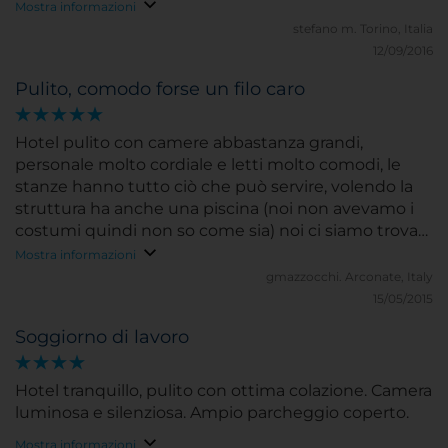
Mostra informazioni
stefano m.
Torino, Italia
12/09/2016
Pulito, comodo forse un filo caro
Hotel pulito con camere abbastanza grandi,
personale molto cordiale e letti molto comodi, le
stanze hanno tutto ciò che può servire, volendo la
struttura ha anche una piscina (noi non avevamo i
costumi quindi non so come sia) noi ci siamo trovati
molto bene e lo consigliamo sicuramente.
Mostra informazioni
gmazzocchi.
Arconate, Italy
15/05/2015
Soggiorno di lavoro
Hotel tranquillo, pulito con ottima colazione. Camera
luminosa e silenziosa. Ampio parcheggio coperto.
Mostra informazioni