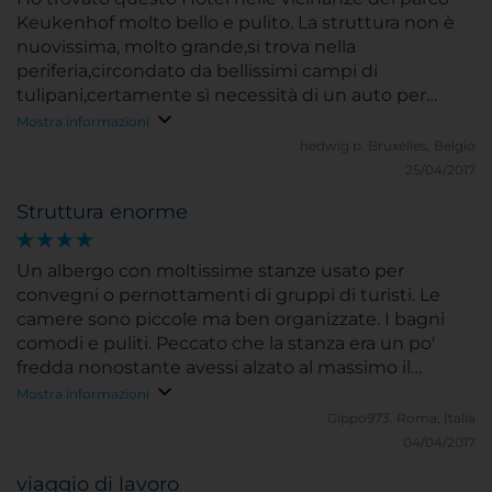
Keukenhof molto bello e pulito. La struttura non è
nuovissima, molto grande,si trova nella
periferia,circondato da bellissimi campi di
tulipani,certamente sì necessità di un auto per
muoversi. Il personale alla reception è di una
Mostra informazioni
gentilezza unica,ci hanno dato dei buoni consigli
hedwig p.
Bruxelles, Belgio
dove mangiare bene al mare non lontano ,anche se
25/04/2017
nella struttura si trovano vari ristoranti . Io potrei
Struttura enorme
sicuramente consigliarlo a chi voglia passare un
periodo in Olanda
Un albergo con moltissime stanze usato per
convegni o pernottamenti di gruppi di turisti. Le
camere sono piccole ma ben organizzate. I bagni
comodi e puliti. Peccato che la stanza era un po'
fredda nonostante avessi alzato al massimo il
regolatore. Ottimo il buffet per la colazione ed il
Mostra informazioni
servizio.
Gippo973.
Roma, Italia
04/04/2017
viaggio di lavoro