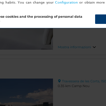
ing habits. You can change your
Configuration
or obtain more 
se cookies and the processing of personal data
?
Mostra informazioni
Travessera de les Corts, 15
0.35 km Camp Nou