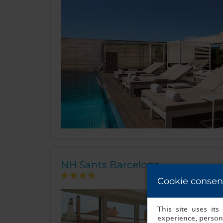
NH Sants Barcelona
Cookie consen
This site uses it
experience, persona