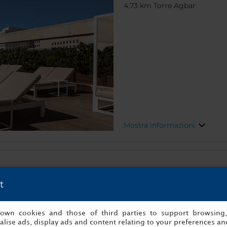
4.73 km Torre Agbar
Mostra informazioni
t
Numancia, 74, 08029, Barc
0.54 km Stazione di Sants
s own cookies and those of third parties to support browsing
lise ads, display ads and content relating to your preferences and