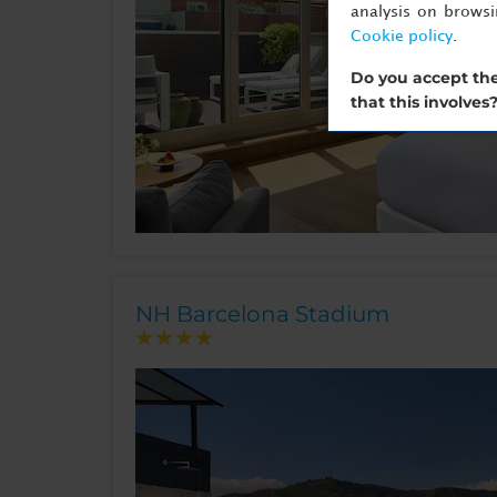
analysis on brows
Cookie policy
.
Do you accept the
that this involves
NH Barcelona Stadium