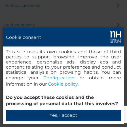
Politica sui cookie
Politica privacy
Cookie consent
Canale di segnalazione
This site uses its own cookies and those of third
parties to support browsing, improve the user
experience, personalise ads, display ads and
content relating to your preferences and conduct
statistical analysis on browsing habits. You can
change your
Configuration
or obtain more
information in our
Cookie policy
.
72.60
Do you accept these cookies and the
EUR
DA
© 2000-2026 MINOR HOTELS EUROPE & AMERICAS Santa Engracia
processing of personal data that this involves?
IVA e tasse di soggiorno incluse
120. 28003 Madrid, Spagna
Prenota ora
Yes, I accept