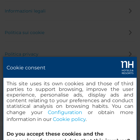
Informazioni legali
Politica sui cookie
Politica privacy
Cookie consent
Canale di segnalazione
This site uses its own cookies and those of third
parties to support browsing, improve the user
experience, personalise ads, display ads and
content relating to your preferences and conduct
statistical analysis on browsing habits. You can
change your
Configuration
or obtain more
information in our
Cookie policy
.
Do you accept these cookies and the
© 2000-2026 MINOR HOTELS EUROPE & AMERICAS Santa Engracia