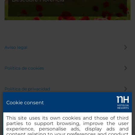
Aviso legal
Política de cookies
Política de privacidad
Cookie consent
Canal de denuncias
This site uses its own cookies and those of third
parties to support browsing, improve the user
experience, personalise ads, display ads and
content relating to your preferences and conduct