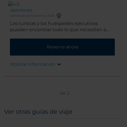
opiniones
Certificado de Excelencia 2025
Los turistas y los huéspedes ejecutivos
pueden encontrar todo lo que necesiten a
pocos metros de distancia de nuestro hotel
recién construido. Los turistas y los
Reserva ahora
huéspedes ejecutivos pueden encontrar todo
lo que necesiten a pocos metros de distancia
de nuestro hotel recién construido.
Mostrar información
de
2
Ver otras guías de viaje