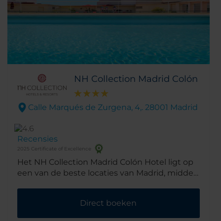
NH Collection Madrid Colón
Calle Marqués de Zurgena, 4,. 28001 Madrid
Recensies
2025 Certificate of Excellence
Het NH Collection Madrid Colón Hotel ligt op
een van de beste locaties van Madrid, midden
in de welvarende wijk Salamanca. De
exclusieve winkels en restaurants aan de
Direct boeken
'Gouden Mijl' en ook de beste musea en
galerieën liggen op loopafstand.