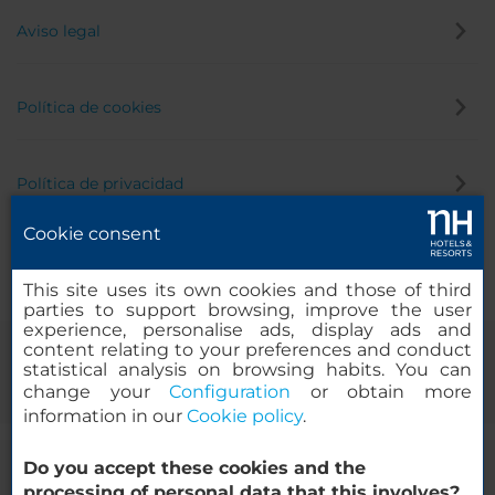
Aviso legal
Política de cookies
Política de privacidad
Cookie consent
Canal de denuncias
This site uses its own cookies and those of third
parties to support browsing, improve the user
experience, personalise ads, display ads and
content relating to your preferences and conduct
statistical analysis on browsing habits. You can
change your
Configuration
or obtain more
information in our
Cookie policy
.
Do you accept these cookies and the
© 2000-2026 MINOR HOTELS EUROPE & AMERICAS Santa Engracia,
processing of personal data that this involves?