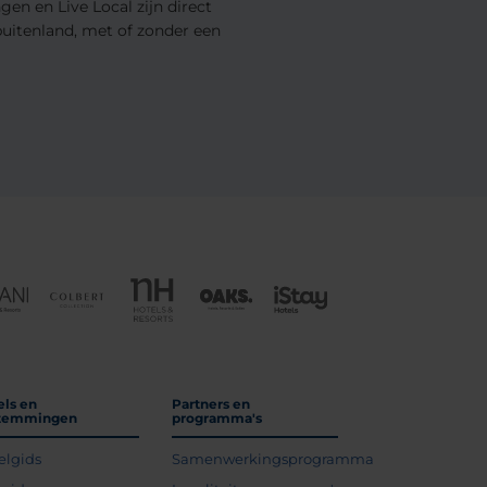
en en Live Local zijn direct
 buitenland, met of zonder een
els en
Partners en
temmingen
programma's
elgids
Samenwerkingsprogramma