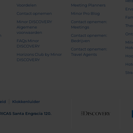
Rei
Voordelen
Meeting Planners
Erv
Contact opnemen
Minor Pro Blog
Fam
Minor DISCOVERY
Contact opnemen:
The
Algemene
Meetings
voorwaarden
Ont
n
Contact opnemen:
FAQs Minor
Bedrijven
Mil
DISCOVERY
Hot
Contact opnemen:
Horizons Club by Minor
Travel Agents
Hoo
DISCOVERY
Hot
Str
eid
Klokkenluider
RICAS
Santa Engracia 120.