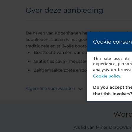
Over deze aanbieding
De haven van Kopenhagen heeft altijd een centrale r
kooplieden. Nadien is het geëvolueerd tot een indus
Cookie consen
traditionele en stijlvolle boottochten in Kopenhagen
Boottocht van één uur door de Stromma-grach
This site uses it
Gratis fles cava - mousserende wijn.
experience, persona
Zelfgemaakte zoete en zoute snacks.
analysis on brows
Cookie policy
.
Do you accept the
Algemene voorwaarden
that this involves
Word
Als lid van Minor DISCOVERY