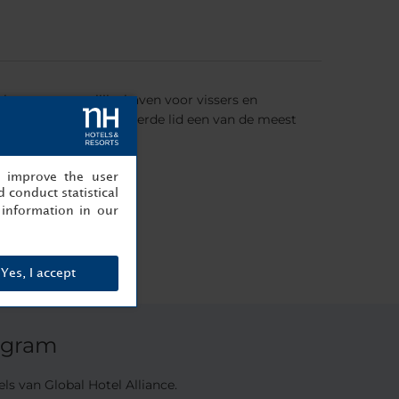
 het een natuurlijke haven voor vissers en
Ontdek als ons gewaardeerde lid een van de meest
, improve the user
 conduct statistical
information in our
Yes, I accept
ogram
s van Global Hotel Alliance.