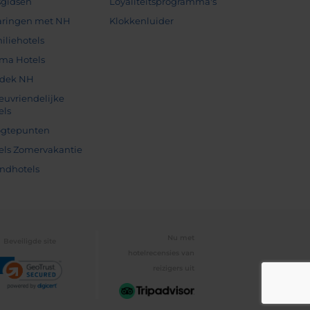
sgidsen
Loyaliteitsprogramma's
aringen met NH
Klokkenluider
iliehotels
ma Hotels
dek NH
ieuvriendelijke
els
gtepunten
els Zomervakantie
andhotels
Nu met
Beveiligde site
hotelrecensies van
reizigers uit