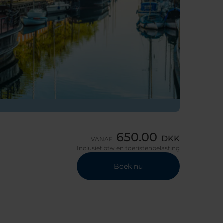
650.00
DKK
VANAF
Inclusief btw en toeristenbelasting
Boek nu