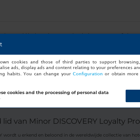
ol gespeeld in de stad en weerspiegelt de geest ervan. Ooit was
triële haven en nu is het een culturele en recreatieve ruimte. 
t
 onder het genot van een gratis fles cava en heerlijke snacks.
t.
s own cookies and those of third parties to support browsing
lise ads, display ads and content relating to your preferences and
ing habits. You can change your
Configuration
or obtain more 
se cookies and the processing of personal data
?
 lid van Minor DISCOVERY Loyalty Pr
 wordt u erkend en beloond in de wereldwijde collectie van hotel