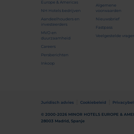
Europe & Americas
Algemene
NH Hotels bedrijven
voorwaarden
Aandeelhouders en
Nieuwsbrief
investeerders
Fastpass
MVO en
Veelgestelde vrage
duurzaamheid
Careers
Persberichten
Inkoop
Juridisch advies
Cookiebeleid
Privacybel
© 2000-2026
MINOR HOTELS EUROPE & AME
28003 Madrid, Spanje