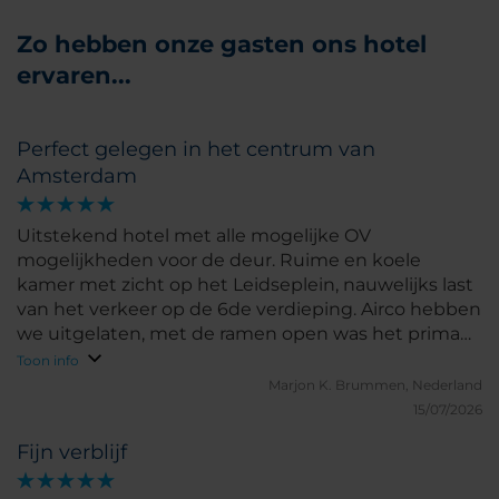
Zo hebben onze gasten ons hotel
ervaren...
Perfect gelegen in het centrum van
Amsterdam
Uitstekend hotel met alle mogelijke OV
mogelijkheden voor de deur. Ruime en koele
kamer met zicht op het Leidseplein, nauwelijks last
van het verkeer op de 6de verdieping. Airco hebben
we uitgelaten, met de ramen open was het prima
te doen. Dit keer geen ontbijt geboekt maar het
Toon info
zag er allemaal zeer goed verzorgd uit: dat is een
Marjon K.
Brummen, Nederland
van de grote pluspunten van alle NH hotels.
15/07/2026
Fijn verblijf