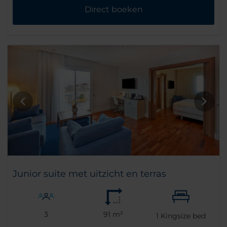
Direct boeken
Junior suite met uitzicht en terras
3
91 m²
1
Kingsize bed