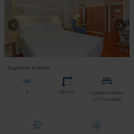
Superior Kamer
2
25.5 m²
1
Queensize bed
of
2
Twin bed