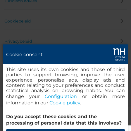
Juridisch advies
Cookiebeleid
Privacybeleid
Cookie consent
Klokkenluider
This site uses its own cookies and those of third
parties to support browsing, improve the user
experience, personalise ads, display ads and
content relating to your preferences and conduct
statistical analysis on browsing habits. You can
change your
Configuration
or obtain more
information in our
Cookie policy
.
NH Barcelona Les Corts
Do you accept these cookies and the
© 2000-2026 MINOR HOTELS EUROPE & AMERICAS Santa Engracia
processing of personal data that this involves?
120. 28003 Madrid, Spanje