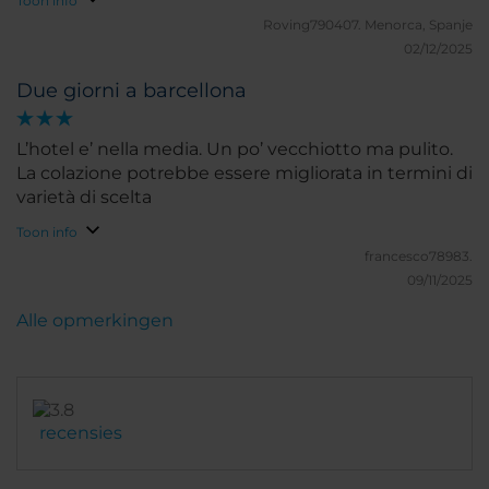
Toon info
Roving790407.
Menorca, Spanje
02/12/2025
Due giorni a barcellona
L’hotel e’ nella media. Un po’ vecchiotto ma pulito.
La colazione potrebbe essere migliorata in termini di
varietà di scelta
Toon info
francesco78983.
09/11/2025
Alle opmerkingen
recensies