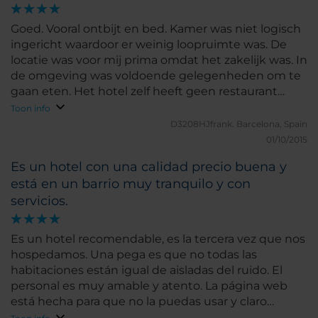
Goed. Vooral ontbijt en bed. Kamer was niet logisch
ingericht waardoor er weinig loopruimte was. De
locatie was voor mij prima omdat het zakelijk was. In
de omgeving was voldoende gelegenheden om te
gaan eten. Het hotel zelf heeft geen restaurant
(alleen ontbijt ruimte)
Toon info
D3208HJfrank.
Barcelona, Spain
01/10/2015
Es un hotel con una calidad precio buena y
está en un barrio muy tranquilo y con
servicios.
Es un hotel recomendable, es la tercera vez que nos
hospedamos. Una pega es que no todas las
habitaciones están igual de aisladas del ruido. El
personal es muy amable y atento. La página web
está hecha para que no la puedas usar y claro
recurres a otras plataformas.