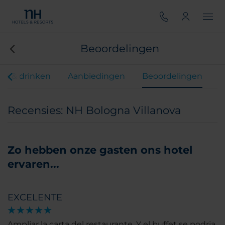
Beoordelingen
en & drinken
Aanbiedingen
Beoordelingen
Recensies: NH Bologna Villanova
Zo hebben onze gasten ons hotel
ervaren...
EXCELENTE
Ampliar la carta del restaurante. Y el buffet se podria