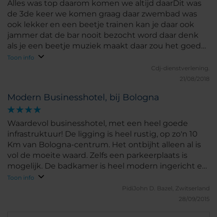
Alles was top daarom komen we altijd daarDit was
de 3de keer we komen graag daar zwembad was
ook lekker en een beetje trainen kan je daar ook
jammer dat de bar nooit bezocht word daar denk
als je een beetje muziek maakt daar zou het goed
lopen
Toon info
Cdj-dienstverlening.
21/08/2018
Modern Businesshotel, bij Bologna
Waardevol businesshotel, met een heel goede
infrastruktuur! De ligging is heel rustig, op zo'n 10
Km van Bologna-centrum. Het ontbijht alleen al is
vol de moeite waard. Zelfs een parkeerplaats is
mogelijk. De badkamer is heel modern ingericht en
de televisie is tenminste in groot formaat
Toon info
voorhanden. Absolutt aan te bevelen.
PidiJohn D.
Bazel, Zwitserland
28/09/2015