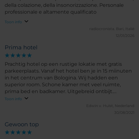
della colazione, della insonorizzazione. Personale
professionale e altamente qualificato
Toon info
radiocronista.
Bari, Italië
12/01/2026
Prima hotel
Prachtig hotel op een rustige lokatie met gratis
parkeerplaats. Vanaf het hotel ben je in 15 miinuten
in het centrum van Bologina. Wij hadden een
superior room. Schone kamer met veel ruimte,
prima bed en badkamer. Uitgebreid ontbijt.
Vriendelijk personeel.
Toon info
Edwin v.
Hulst, Nederland
30/08/2021
Gewoon top