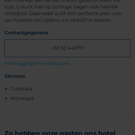
een drankje aan de bar of kom gewoon even tot
rust. U kunt hier op zonnige dagen ook heerlijk
ontbijten. Daarnaast is dit een perfecte plek voor
uw huisdier om tijdens uw verblijf te relaxen.
Contactgegevens
+32 50 449711
nhbrugge@nh-hotels.com
Services
Cocktails
Wijnkaart
Zo hebben onze gasten ons hotel