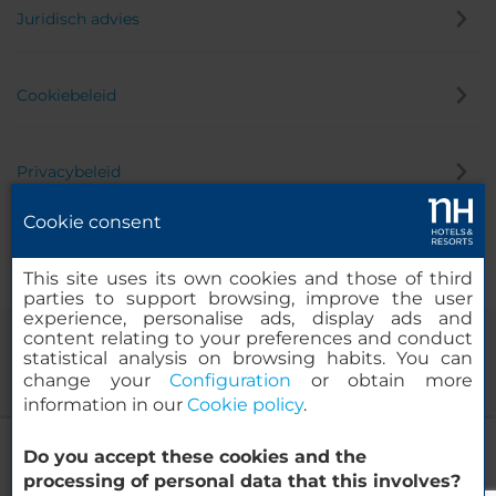
Juridisch advies
Cookiebeleid
Privacybeleid
Cookie consent
Klokkenluider
This site uses its own cookies and those of third
parties to support browsing, improve the user
experience, personalise ads, display ads and
content relating to your preferences and conduct
statistical analysis on browsing habits. You can
change your
Configuration
or obtain more
information in our
Cookie policy
.
NH Brugge
Do you accept these cookies and the
© 2000-2026 MINOR HOTELS EUROPE & AMERICAS Santa Engracia
processing of personal data that this involves?
120. 28003 Madrid, Spanje