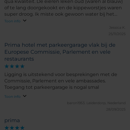
qua kwaliteit. De eieren leken oud (waren al blauw)
of te lang doorgekookt en de kippeworstjes waren
super droog. Ik miste ook gewoon water bij het
ontbijt. De prijs is wellicht door de locatie, maar
Toon info
vond ik aan de prijs.
Jessica K.
25/11/2025
Prima hotel met parkeergarage vlak bij de
Europese Commissie, Parlement en vele
restaurants
Ligging is uitstekend voor besprekingen met de
Commissie, Parlement en vele ambassades.
Toegang tot parkeergarage is nogal smal
Toon info
baron1953.
Leiderdorp, Nederland
28/09/2025
prima