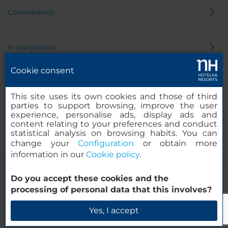
Cookiebeleid
Privacybeleid
Cookie consent
Klokkenluider
This site uses its own cookies and those of third
parties to support browsing, improve the user
experience, personalise ads, display ads and
content relating to your preferences and conduct
statistical analysis on browsing habits. You can
change your
Configuration
or obtain more
information in our
Cookie policy
.
NH Brussels EU Berlaymont
Do you accept these cookies and the
© 2000-2026 MINOR HOTELS EUROPE & AMERICAS Santa Engracia
processing of personal data that this involves?
120. 28003 Madrid, Spanje
Beschikbaarheid controleren
Yes, I accept