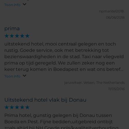
Toon info
npmantel2018.
06/06/2018
prima
uitstekend hotel, mooi centraal gelegen en toch
rustig. Goede service, ook met betrekking tot
bezienswaardigheden in de stad. Taxi naar vliegveld
prima op tijd geregeld. We zullen zeker nog een
keer terug komen in Boedapest en wat ons betreft
in dit hotel. De prijs viel reuze mee
Toon info
janzwitser.
Velsen, The Netherlands
11/05/2016
Uitstekend hotel vlak bij Donau
Prima hotel, gunstig gelegen bij Donau tussen
Boeda en Pest. Fijne bedden,uitgebreid ontbijt
zoals altijd bij NH Goede prijs/kwaliteitverhouding.