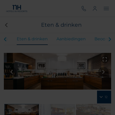
Eten & drinken
ents
Eten & drinken
Aanbiedingen
Beoordel
12