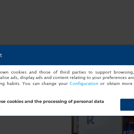
t
s own cookies and those of third parties to support browsing
lise ads, display ads and content relating to your preferences and
 que crean un ambiente
ing habits. You can change your
Configuration
or obtain more 
algo. También puedes probar
 elegir un cóctel de nuestra
se cookies and the processing of personal data
?
deportes, puedes ver los