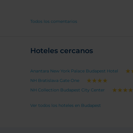
colch
cómodo
bañera
Todos los comentarios
y cómo
correc
recepc
muy at
Hoteles cercanos
ayudar
Anantara New York Palace Budapest Hotel
NH Bratislava Gate One
NH Collection Budapest City Center
Ver todos los hoteles en Budapest