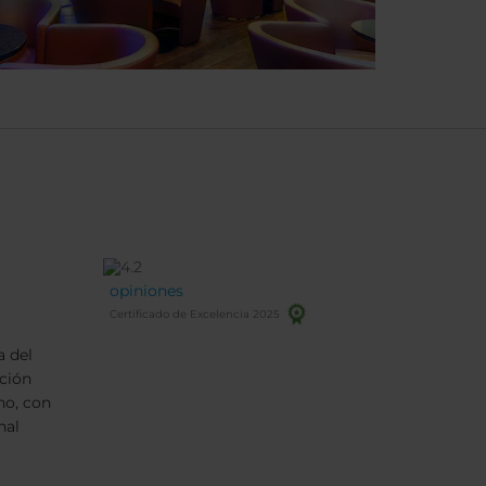
opiniones
Certificado de Excelencia 2025
a del
ción
no, con
nal
nte.