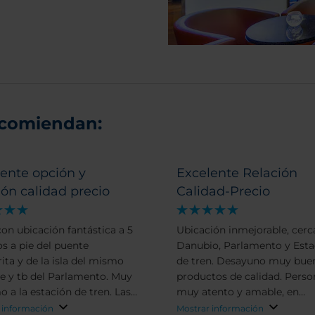
ecomiendan:
ente opción y
Excelente Relación
ión calidad precio
Calidad-Precio
con ubicación fantástica a 5
Ubicación inmejorable, cerc
s a pie del puente
Danubio, Parlamento y Esta
ita y de la isla del mismo
de tren. Desayuno muy bue
 y tb del Parlamento. Muy
productos de calidad. Perso
o a la estación de tren. Las
muy atento y amable, en
ciones son amplias, con
Recepción, Pisos y Restaura
 información
Mostrar información