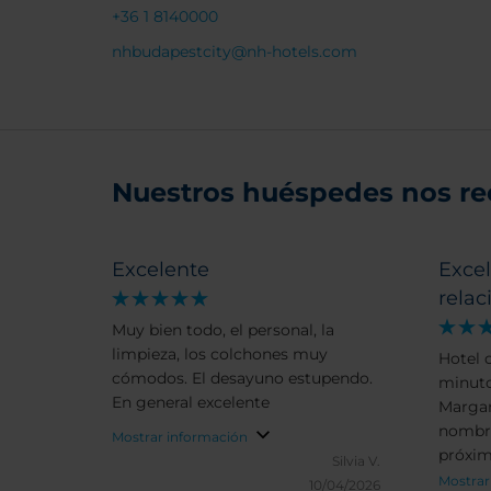
+36 1 8140000
nhbudapestcity@nh-hotels.com
Nuestros huéspedes nos r
Excelente
Excel
relac
Muy bien todo, el personal, la
limpieza, los colchones muy
Hotel 
cómodos. El desayuno estupendo.
minuto
En general excelente
Margar
nombre
Mostrar información
próxim
Silvia V.
habita
Mostrar
10/04/2026