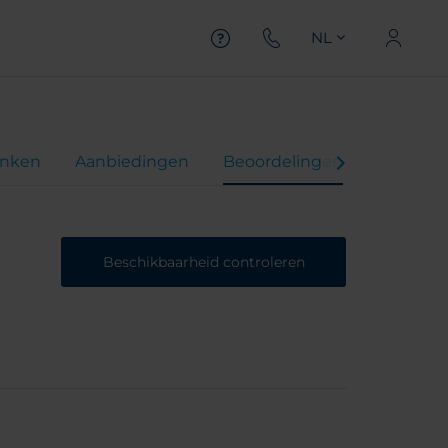
NL
inken
Aanbiedingen
Beoordelingen
Beschikbaarheid controleren