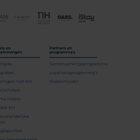
els en
Partners en
temmingen
programma's
elgids
Samenwerkingsprogramma
sgidsen
Loyaliteitsprogramma's
aringen met NH
Klokkenluider
iliehotels
ma Hotels
dek NH
ieuvriendelijke
els
gtepunten
els Zomervakantie