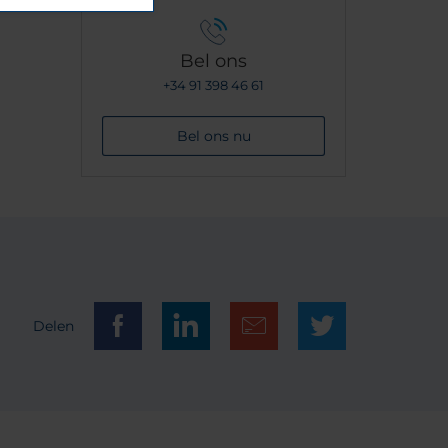
Bel ons
+34 91 398 46 61
Bel ons nu
Delen