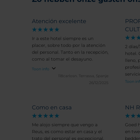
Atención excelente
PROF
CULT
Ir a este hotel siempre es un
placer, sobre todo por la atención
2 días
del personal. Tanto en la recepción,
hotel.
como al tomar el desayuno.
lleno, 
profes
Toon info
servic
118carlosn.
Terrassa, Spanje
el que
Toon in
26/12/2025
Como en casa
NH R
Me alojo siempre que vengo a
Goed h
Reus, es como estar en casa y el
en twe
trato del personal es excepcional.
bedden