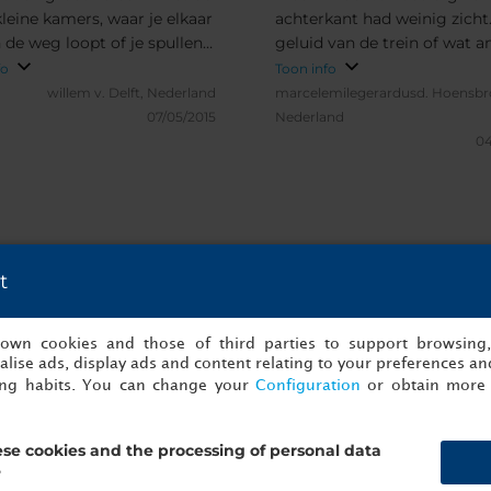
leine kamers, waar je elkaar
achterkant had weinig zicht
n de weg loopt of je spullen
geluid van de trein of wat a
iet kwijt kan. Op
maakte me wakker. Ontbijt
fo
Toon info
stand van 15 minuten van
goed verzorgd.
willem v.
Delft, Nederland
marcelemilegerardusd.
Hoensbr
ntrum van de stad.
07/05/2015
Nederland
04
t
onze gasten over NH Ciutat de Reus
s own cookies and those of third parties to support browsing
lise ads, display ads and content relating to your preferences and
ing habits. You can change your
Configuration
or obtain more 
se cookies and the processing of personal data
?