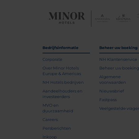
Bedrijfsinformatie
Beheer uw boeking
Corporate
NH Klantenservice
Over Minor Hotels
Beheer uw boekin
Europe & Americas
Algemene
NH Hotels bedrijven
voorwaarden
Aandeelhouders en
Nieuwsbrief
investeerders
Fastpass
MVO en
Veelgestelde vrage
duurzaamheid
Careers
Persberichten
Inkoop