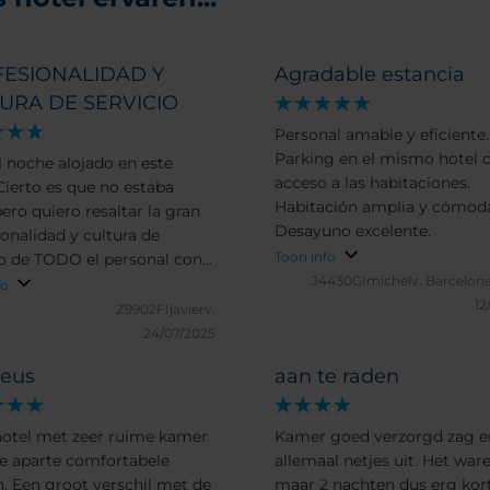
ESIONALIDAD Y
Agradable estancia
URA DE SERVICIO
Personal amable y eficiente.
Parking en el mismo hotel 
/1 noche alojado en este
acceso a las habitaciones.
 Cierto es que no estaba
Habitación amplia y cómod
pero quiero resaltar la gran
Desayuno excelente.
ionalidad y cultura de
Toon info
io de TODO el personal con
J4430GImichelv.
Barcelona
 interactué Un 10! Cuidenlos!
fo
12
Z9902FIjavierv.
24/07/2025
eus
aan te raden
otel met zeer ruime kamer
Kamer goed verzorgd zag e
e aparte comfortabele
allemaal netjes uit. Het war
. Een groot verschil met de
maar 2 nachten dus erg kor