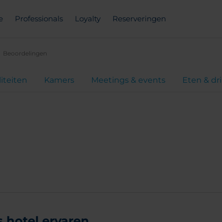
e
Professionals
Loyalty
Reserveringen
Beoordelingen
liteiten
Kamers
Meetings & events
Eten & dr
hotel ervaren...