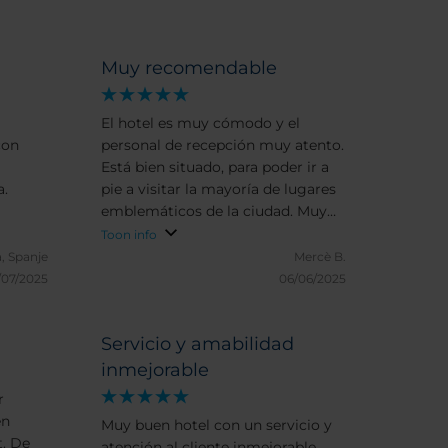
Muy recomendable
El hotel es muy cómodo y el
con
personal de recepción muy atento.
Está bien situado, para poder ir a
a.
pie a visitar la mayoría de lugares
emblemáticos de la ciudad. Muy
recomendable.
Toon info
, Spanje
Mercè B.
/07/2025
06/06/2025
Servicio y amabilidad
inmejorable
r
en
Muy buen hotel con un servicio y
t. De
atención al cliente inmejorable.