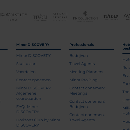
Minor DISCOVERY
Professionals
Hot
bes
Minor DISCOVERY
Bedrijven
Hot
g
Sluit u aan
Travel Agents
Rei
Voordelen
Meeting Planners
Erv
Contact opnemen
Minor Pro Blog
Fam
Minor DISCOVERY
Contact opnemen:
The
Algemene
Meetings
voorwaarden
Ont
n
Contact opnemen:
FAQs Minor
Bedrijven
Mil
DISCOVERY
Hot
Contact opnemen:
Horizons Club by Minor
Travel Agents
Hoo
DISCOVERY
Hot