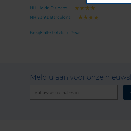
NH Lleida Pirineos
NH Sants Barcelona
Bekijk alle hotels in Reus
Meld u aan voor onze nieuwsb