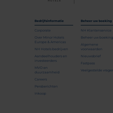
Bedrijfsinformatie
Beheer uw boeking
Corporate
NH Klantenservice
Over Minor Hotels
Beheer uw boekin
Europe & Americas
Algemene
NH Hotels bedrijven
voorwaarden
Aandeelhouders en
Nieuwsbrief
investeerders
Fastpass
MVO en
Veelgestelde vrage
duurzaamheid
Careers
Persberichten
Inkoop