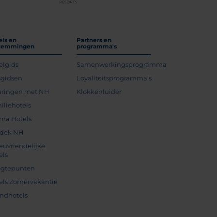
els en
Partners en
temmingen
programma's
elgids
Samenwerkingsprogramma
sgidsen
Loyaliteitsprogramma's
aringen met NH
Klokkenluider
iliehotels
ma Hotels
dek NH
ieuvriendelijke
els
gtepunten
els Zomervakantie
andhotels