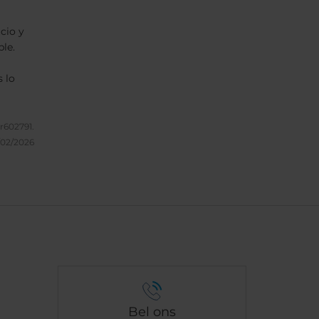
cio y
ble.
a
 lo
602791.
un
/02/2026
eron
Bel ons