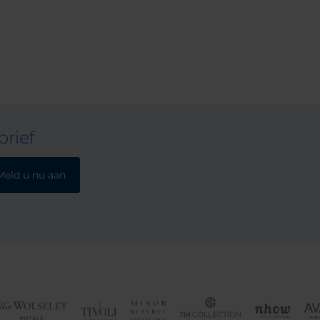
rief
Meld u nu aan