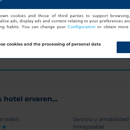
aar één klik verwijderd van uw volgende succesvo
s own cookies and those of third parties to support browsing
lise ads, display ads and content relating to your preferences and
Begin nu met organiseren!
ing habits. You can change your
Configuration
or obtain more 
se cookies and the processing of personal data
an
Det
?
hotel ervaren...
e raden
Servicio y amabilidad
inmejorable