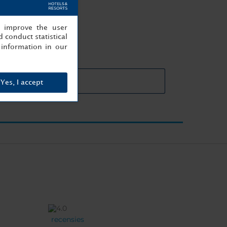
lle event
, improve the user
 conduct statistical
information in our
ails vergaderruimtes
Yes, I accept
recensies