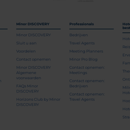
Minor DISCOVERY
Professionals
Hot
bes
Minor DISCOVERY
Bedrijven
Hot
g
Sluit u aan
Travel Agents
Rei
Voordelen
Meeting Planners
Erv
Contact opnemen
Minor Pro Blog
Fam
Minor DISCOVERY
Contact opnemen:
The
Algemene
Meetings
voorwaarden
Ont
n
Contact opnemen:
FAQs Minor
Bedrijven
Mil
DISCOVERY
Hot
Contact opnemen:
Horizons Club by Minor
Travel Agents
Hoo
DISCOVERY
Hot
Str