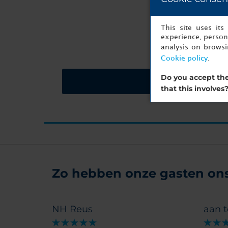
U bent m
This site uses it
experience, persona
analysis on brows
Cookie policy
.
Do you accept the
Vraag een offerte a
that this involves
Zo hebben onze gasten ons 
NH Reus
aan t