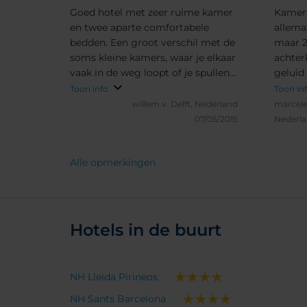
Goed hotel met zeer ruime kamer
Kamer 
en twee aparte comfortabele
allema
bedden. Een groot verschil met de
maar 2
soms kleine kamers, waar je elkaar
achter
vaak in de weg loopt of je spullen
geluid
bijna niet kwijt kan. Op
maakte
Toon info
Toon in
loopafstand van 15 minuten van
goed v
willem v.
Delft, Nederland
marcele
het centrum van de stad.
07/05/2015
Nederl
Alle opmerkingen
Hotels in de buurt
NH Lleida Pirineos
NH Sants Barcelona