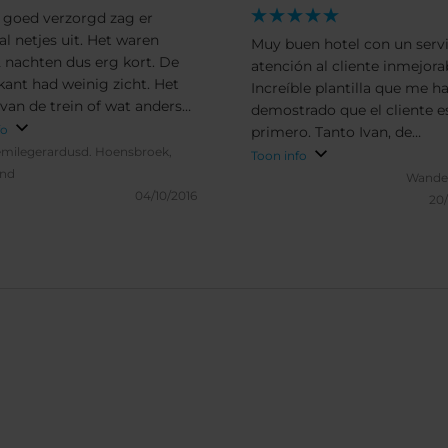
goed verzorgd zag er
al netjes uit. Het waren
Muy buen hotel con un servi
 nachten dus erg kort. De
atención al cliente inmejora
kant had weinig zicht. Het
Increíble plantilla que me h
 van de trein of wat anders
demostrado que el cliente es
 me wakker. Ontbijt was
fo
primero. Tanto Ivan, de
erzorgd.
milegerardusd.
Hoensbroek,
mantenimiento, como las
Toon info
and
personas de la recepción se
Wander
04/10/2016
desvivieron por solucionar 
20
pequeño problema, y lo hici
de forma excelente