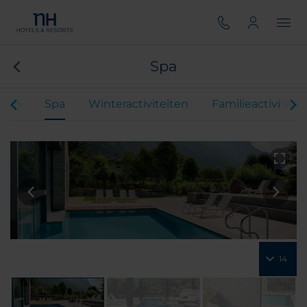
Spa
nken
Spa
Winteractiviteiten
Familieactiviteit
14