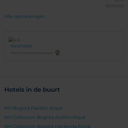
jacuzzi, piscina y un gym muy completo. La comida
18/03/2026
es deliciosa, pero lo que más destaco es la atención
Alle opmerkingen
del personal, siempre amables y dispuestos a
ayudar. Sin duda, un lugar para repetir. ¡Totalmente
recomendado!
recensies
2025 Certificate of Excellence
Hotels in de buurt
NH Bogotá Pavillon Royal
NH Collection Bogotá Andino Royal
NH Collection Bogotá Hacienda Royal