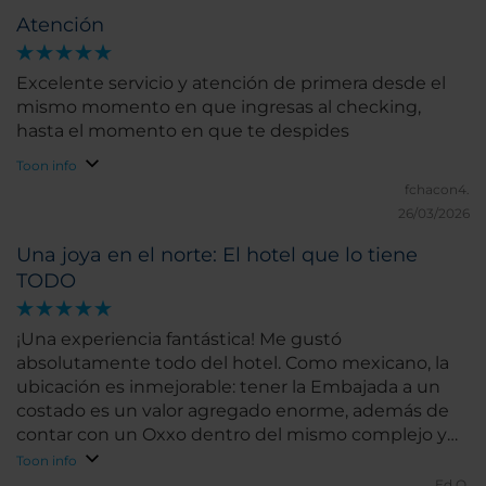
Atención
Excelente servicio y atención de primera desde el
mismo momento en que ingresas al checking,
hasta el momento en que te despides
Toon info
fchacon4.
26/03/2026
Una joya en el norte: El hotel que lo tiene
TODO
¡Una experiencia fantástica! Me gustó
absolutamente todo del hotel. Como mexicano, la
ubicación es inmejorable: tener la Embajada a un
costado es un valor agregado enorme, además de
contar con un Oxxo dentro del mismo complejo y
una plaza comercial justo al lado para surtirse de lo
Toon info
que sea. El hotel lo tiene todo en un solo lugar:
Ed O.