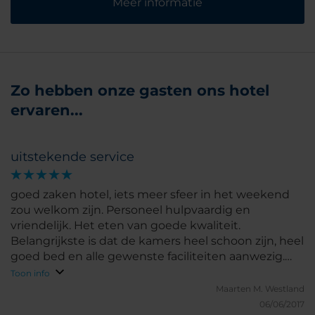
Meer informatie
Zo hebben onze gasten ons hotel
ervaren...
uitstekende service
goed zaken hotel, iets meer sfeer in het weekend
zou welkom zijn. Personeel hulpvaardig en
vriendelijk. Het eten van goede kwaliteit.
Belangrijkste is dat de kamers heel schoon zijn, heel
goed bed en alle gewenste faciliteiten aanwezig.
Goed security team aanwezig. Het verkeer is nog
Toon info
steeds zeer druk, volle wegen waardoor het best
Maarten M.
Westland
extra tijd kost om bij hotel te komen.
06/06/2017