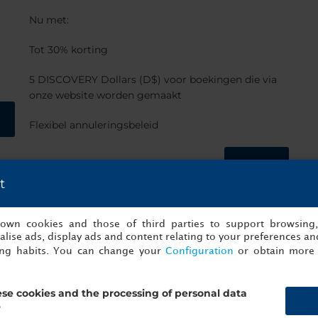
Nu met:
Tot 30% korting
5 DISCOVERY Dollars (D$) voor boekingen die via
onze website worden gemaakt
Flexibel annuleringsbeleid
Boek
t
s own cookies and those of third parties to support browsing
lise ads, display ads and content relating to your preferences and
hotel ervaren...
ing habits. You can change your
Configuration
or obtain more 
se cookies and the processing of personal data
bonita experiencia
Excelente servicio e
?