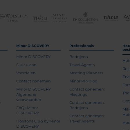
Minor DISCOVERY
Professionals
Hot
bes
Minor DISCOVERY
Bedrijven
Hot
g
Sluit u aan
Travel Agents
Rei
Voordelen
Meeting Planners
Erv
Contact opnemen
Minor Pro Blog
Fam
Minor DISCOVERY
Contact opnemen:
The
Algemene
Meetings
voorwaarden
Ont
n
Contact opnemen:
FAQs Minor
Bedrijven
Mil
DISCOVERY
Hot
Contact opnemen:
Horizons Club by Minor
Travel Agents
Hoo
DISCOVERY