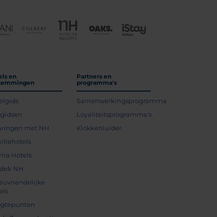
els en
Partners en
temmingen
programma's
elgids
Samenwerkingsprogramma
sgidsen
Loyaliteitsprogramma's
aringen met NH
Klokkenluider
iliehotels
ma Hotels
dek NH
ieuvriendelijke
els
gtepunten