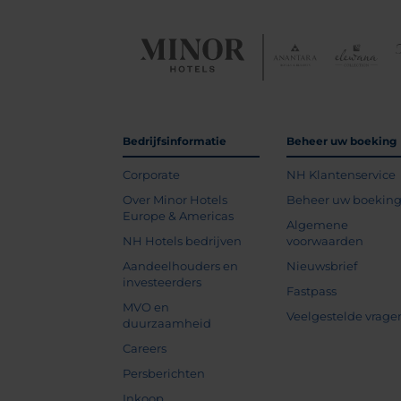
Bedrijfsinformatie
Beheer uw boeking
Corporate
NH Klantenservice
Over Minor Hotels
Beheer uw boekin
Europe & Americas
Algemene
NH Hotels bedrijven
voorwaarden
Aandeelhouders en
Nieuwsbrief
investeerders
Fastpass
MVO en
Veelgestelde vrage
duurzaamheid
Careers
Persberichten
Inkoop