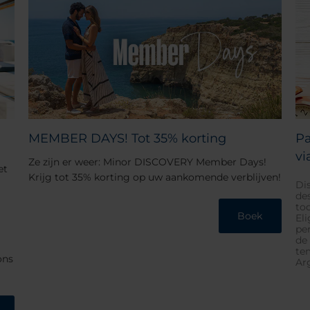
MEMBER DAYS! Tot 35% korting
Pa
vi
Ze zijn er weer: Minor DISCOVERY Member Days!
et
Krijg tot 35% korting op uw aankomende verblijven!
Di
de
to
Boek
El
pe
de
te
ons
Ar