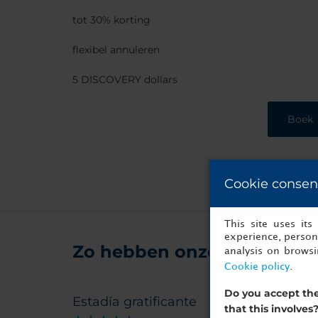
tot 30% korting
flexibel annuleren
5 DISCOVERY dollars
Boek
Cookie consen
This site uses it
experience, persona
Zo hebben onze gasten ons 
analysis on brows
Cookie policy
.
Do you accept the
Estadía gratificante
Una 
that this involves