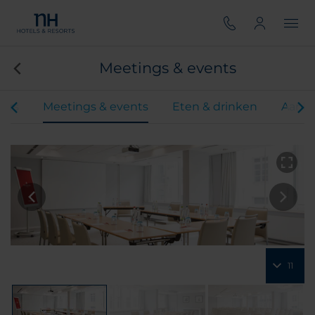
Meetings & events
ers
Meetings & events
Eten & drinken
Aanbi
11