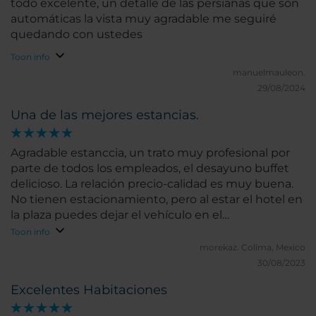
todo excelente, un detalle de las persianas que son
automáticas la vista muy agradable me seguiré
quedando con ustedes
Toon info
manuelmauleon.
29/08/2024
Una de las mejores estancias.
Agradable estanccia, un trato muy profesional por
parte de todos los empleados, el desayuno buffet
delicioso. La relación precio-calidad es muy buena.
No tienen estacionamiento, pero al estar el hotel en
la plaza puedes dejar el vehículo en el
estacionamiento de la plaza y al momento de
Toon info
validar tu ticket en el hotel, te hacen descuento del
morekaz.
Colima, Mexico
50% en el costo final del estacionamiento ($15.00 la
30/08/2023
hora del boleto ya validado por el hotel). Las
Excelentes Habitaciones
instalaciones del hotel son bonitas y se respira un
aire de tranquilidad.