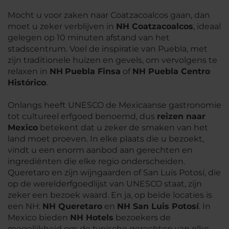
Mocht u voor zaken naar Coatzacoalcos gaan, dan
moet u zeker verblijven in
NH Coatzacoalcos
, ideaal
gelegen op 10 minuten afstand van het
stadscentrum. Voel de inspiratie van Puebla, met
zijn traditionele huizen en gevels, om vervolgens te
relaxen in
NH
Puebla Finsa
of
NH Puebla Centro
Histórico
.
Onlangs heeft UNESCO de Mexicaanse gastronomie
tot cultureel erfgoed benoemd, dus
reizen naar
Mexico
betekent dat u zeker de smaken van het
land moet proeven. In elke plaats die u bezoekt,
vindt u een enorm aanbod aan gerechten en
ingrediënten die elke regio onderscheiden.
Queretaro en zijn wijngaarden of San Luis Potosí, die
op de werelderfgoedlijst van UNESCO staat, zijn
zeker een bezoek waard. En ja, op beide locaties is
een NH:
NH Queretaro
en
NH San Luis Potosí
. In
Mexico bieden
NH Hotels
bezoekers de
mogelijkheid om de typische gerechten van elke