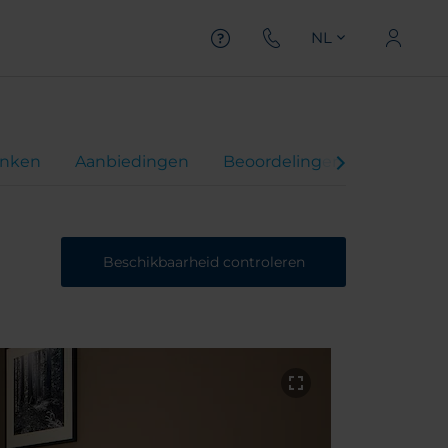
NL
inken
Aanbiedingen
Beoordelingen
Beschikbaarheid controleren