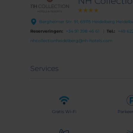
NH Collecti
Bergheimer Str. 91, 69115 Heidelberg Heidelb
Reserveringen:
+34 91 398 46 61
Tel.:
+49 622
nhcollectionheidelberg@nh-hotels.com
Services
Gratis Wi-Fi
Parkeer