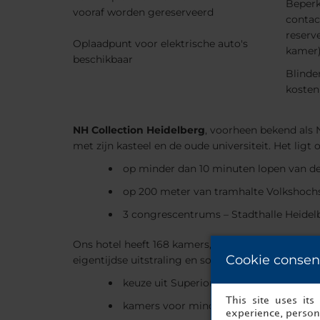
Beperk
vooraf worden gereserveerd
contac
reserv
Oplaadpunt voor elektrische auto's
kamer)
beschikbaar
Blinde
kosten
NH Collection Heidelberg
, voorheen bekend als 
met zijn kasteel en de oude universiteit. Het ligt o
op minder dan 10 minuten lopen van d
op 200 meter van tramhalte Volkshoch
3 congrescentrums – Stadthalle Heidel
Ons hotel heeft 168 kamers, verdeeld over een m
Cookie consen
eigentijdse uitstraling en sommige kamers bevind
keuze uit Superior Historic Wing, Super
This site uses it
kamers voor mindervaliden beschikbaa
experience, persona