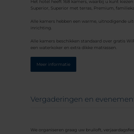
Het hotel heeft 168 kamers, waarbij u kunt kiezen
Superior, Superior met terras, Premium, familiek
Alle kamers hebben een warme, uitnodigende uit
inrichting.
Alle kamers beschikken standaard over gratis WiF
een waterkoker en extra dikke matrassen.
Meer informatie
Vergaderingen en evenemen
We organiseren graag uw bruiloft, verjaardagsfees