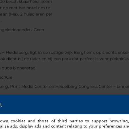
te beschikbaarheid, neem
t op met het hotel om te
eren (Max. 2 huisdieren per
.
ngeleidehonden: Geen
NH Heidelberg, ligt in de rustige wijk Bergheim, op slechts enk
ok dicht bij de rivier en bij een park dat perfect is voor picknicks
e oude binnenstad
schule
berg, Print Media Center en Heidelberg Congress Center – binne
odern gebouw en het historische deel van de voormalige brouwe
t
en zich in onze historische vleugel.
ior, Superior met terras, Premium, familiekamers en Junior suit
s own cookies and those of third parties to support browsing
r
lise ads, display ads and content relating to your preferences and