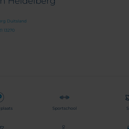
on Heidelberg
erg Duitsland
1 13270
plaats
Sportschool
S