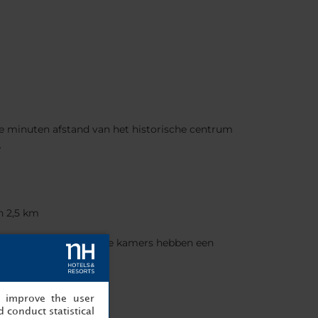
ele minuten afstand van het historische centrum
.
n 2,5 km
rij van Heidelberg. Alle kamers hebben een
es
, improve the user
 conduct statistical