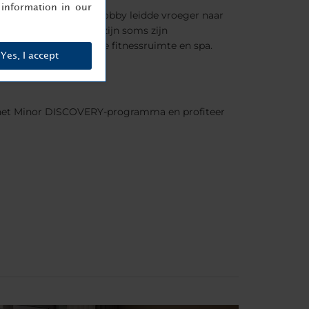
information in our
etijzeren trap in de lobby leidde vroeger naar
rich (bij slecht weer zijn soms zijn
zoeken naar onze kleine fitnessruimte en spa.
Yes, I accept
 het Minor DISCOVERY-programma en profiteer