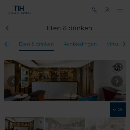
Eten & drinken
ents
Eten & drinken
Aanbiedingen
Virtual To
29