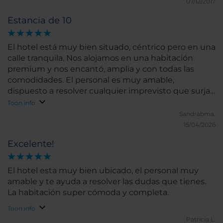
07/12/2017
Estancia de 10
El hotel está muy bien situado, céntrico pero en una
calle tranquila. Nos alojamos en una habitación
premium y nos encantó, amplia y con todas las
comodidades. El personal es muy amable,
dispuesto a resolver cualquier imprevisto que surja.
Comimos el brunch y nos dejaron tener a nuestro
Toon info
perrito con nosotros. Repetiremos!
Sandrabma.
15/04/2026
Excelente!
El hotel esta muy bien ubicado, el personal muy
amable y te ayuda a resolver las dudas que tienes.
La habitación super cómoda y completa.
Toon info
Patricia L.