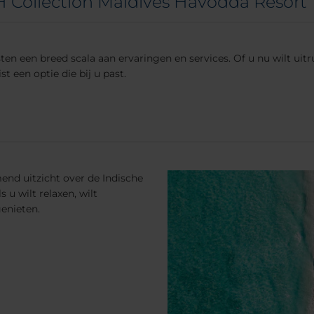
H Collection Maldives Havodda Resort
n een breed scala aan ervaringen en services. Of u nu wilt uitru
t een optie die bij u past.
d uitzicht over de Indische
 u wilt relaxen, wilt
enieten.