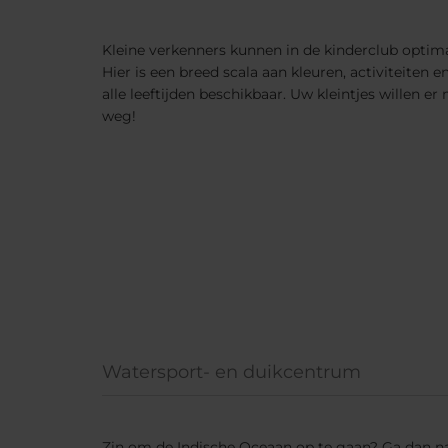
Kleine verkenners kunnen in de kinderclub optima
Hier is een breed scala aan kleuren, activiteiten
alle leeftijden beschikbaar. Uw kleintjes willen e
weg!
Watersport- en duikcentrum
Zin om de Indische Oceaan op te gaan? Ga dan na