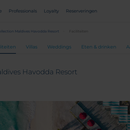
e
Professionals
Loyalty
Reserveringen
llection Maldives Havodda Resort
Faciliteiten
liteiten
Villas
Weddings
Eten & drinken
A
aldives Havodda Resort