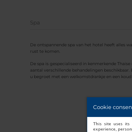
Spa
De ontspannende spa van het hotel heeft alles wa
rust te komen.
De spa is gespecialiseerd in kenmerkende Thaise 
aantal verschillende behandelingen beschikbaar. 
u begroet met een welkomstdrankje en een koud
Cookie consen
This site uses it
experience, persona