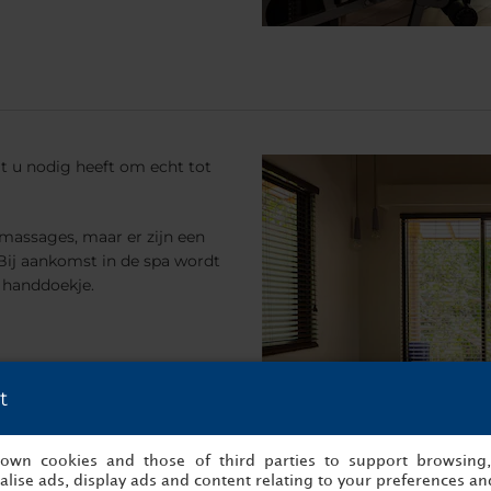
t u nodig heeft om echt tot
massages, maar er zijn een
Bij aankomst in de spa wordt
 handdoekje.
t
s own cookies and those of third parties to support browsing
lise ads, display ads and content relating to your preferences and