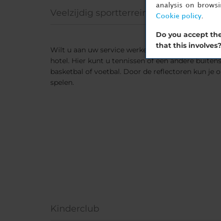
analysis on brows
Veelzijdig sportterrein
Cookie policy
.
Do you accept the
that this involves
Wilt u aan uw service werken? Ga dan naar het vee
hotel. Hier kunt u tennissen of een andere buite
basketbal of voetbal. Door de reflectoren kun je
spelen.
Kinderclub