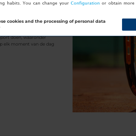
ing habits. You can change your
Configuration
or obtain more 
se cookies and the processing of personal data
?
lzijdige sportterrein van het
nsport doen, waaronder
 op elk moment van de dag