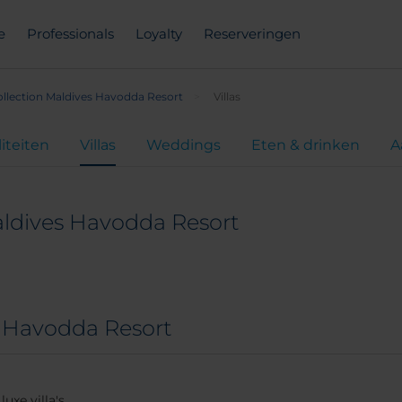
e
Professionals
Loyalty
Reserveringen
llection Maldives Havodda Resort
Villas
liteiten
Villas
Weddings
Eten & drinken
A
aldives Havodda Resort
es Havodda Resort
xe villa's.