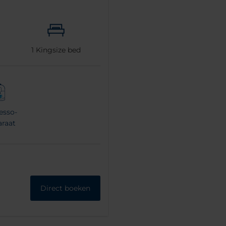
1
Kingsize bed
esso-
araat
Direct boeken