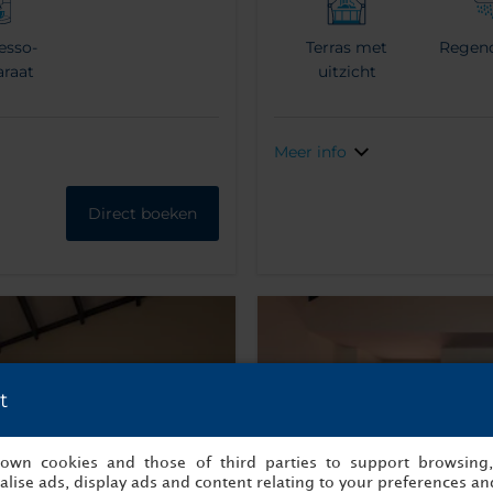
esso-
Terras met
Regen
araat
uitzicht
Meer info
Direct boeken
t
s own cookies and those of third parties to support browsing
lise ads, display ads and content relating to your preferences and