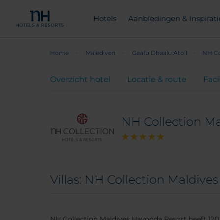
Hotels
Aanbiedingen & Inspirati
Home
Malediven
Gaafu Dhaalu Atoll
NH Co
Overzicht hotel
Locatie & route
Faci
NH Collection M
Villas: NH Collection Maldiv
NH Collection Maldives Havodda Resort heeft 120 lu