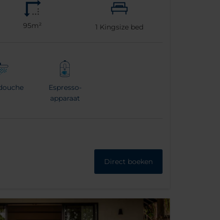
95m²
1
Kingsize bed
douche
Espresso-
apparaat
Direct boeken