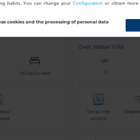
ing habits. You can change your
Configuration
or obtain more 
se cookies and the processing of personal data
?
Over Water Villa
3
1
Kingsize bed
esso-
Terras met
Regen
araat
uitzicht