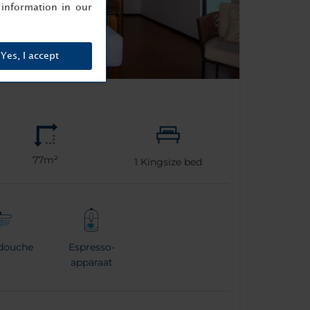
information in our
Yes, I accept
77m²
1
Kingsize bed
douche
Espresso-
apparaat