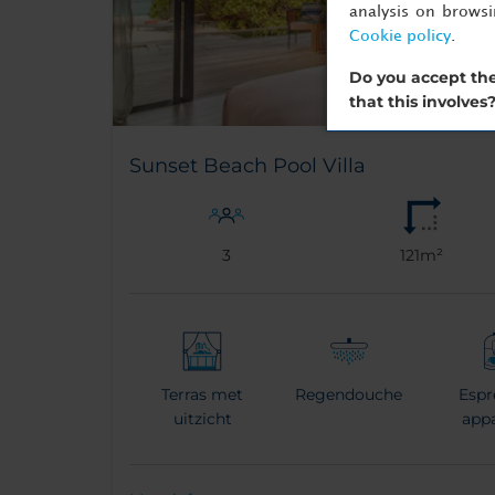
analysis on brows
Cookie policy
.
Do you accept the
that this involves
Sunset Beach Pool Villa
3
121m²
Terras met
Regendouche
Espr
uitzicht
app