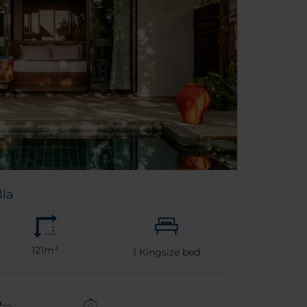
lla
121m²
1
Kingsize bed