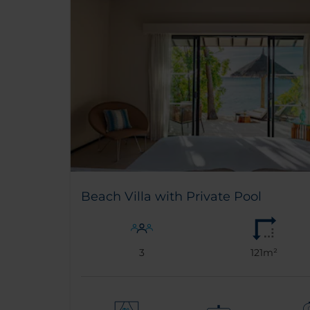
Beach Villa with Private Pool
3
121m²