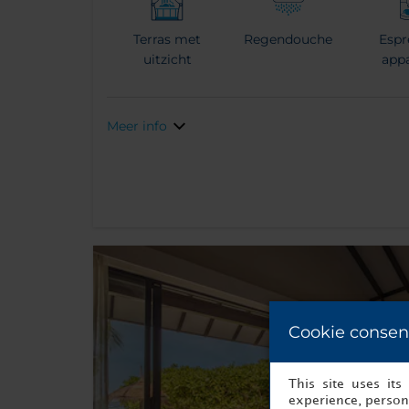
Terras met
Regendouche
Espr
uitzicht
app
Meer info
Cookie consen
This site uses it
experience, persona