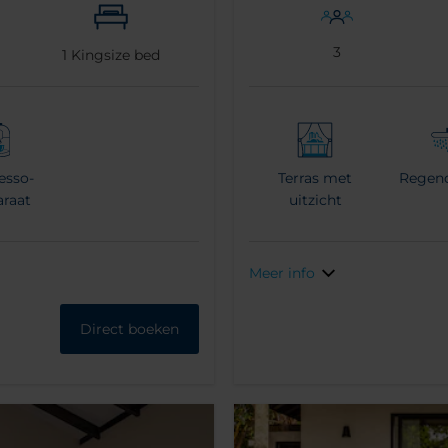
3
1
Kingsize bed
esso-
Terras met
Regen
araat
uitzicht
Meer info
Direct boeken