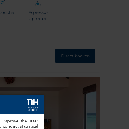
douche
Espresso-
apparaat
Direct boeken
, improve the user
 conduct statistical