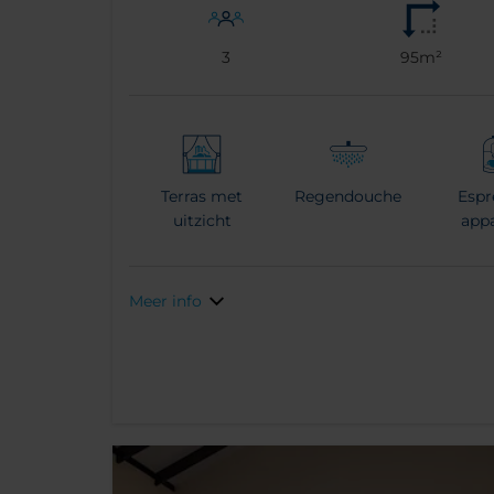
3
95m²
Terras met
Regendouche
Espr
uitzicht
app
Meer info