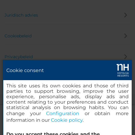
Juridisch advies
Cookiebeleid
Privacybeleid
Cookie consent
Klokkenluider
This site uses its own cookies and those of third
parties to support browsing, improve the user
experience, personalise ads, display ads and
content relating to your preferences and conduct
statistical analysis on browsing habits. You can
change your
Configuration
or obtain more
information in our
Cookie policy
.
NH Collection Marseille
Do you accept these cookies and the