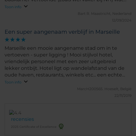
mankementen qua schoonmaak en qua
Toon info
onderhoud. De kitranden langs douchewand waren
Bart R.
Maastricht, Nederland
verouderd en op sommige plekken beschimmeld.
12/09/2024
Maar de afvalemmer was wederom gedeukt en
Een super aangenaam verblijf in Marseille
kapot. Het is een kleine investering, zo een nieuw
afvalbakje, maar het geeft een zeer verwaarloosde
indruk als een simpel vuilnisbakje er zo uitziet zoals
Marseille een mooie aangename stad om in te
deze. Dit is een manco dat bij meerdere hotels van
vertoeven - super ligging ! Mooi stijlvol hotel,
de NH groep voorkomt. Doe er iets aan (investeer in
vriendelijk personeel met een zeer uitgebreid
andere afvalbakjes) en u zult van mij een
lekker ontbijt. Hotel ligt op wandelafstand van de
uitstekende 5 sterren beoordeling krijgen.
oude haven, restaurants, winkels etc... een echte
aanrader !
Toon info
MarcH200565.
Hoeselt, België
22/11/2019
recensies
2025 Certificate of Excellence