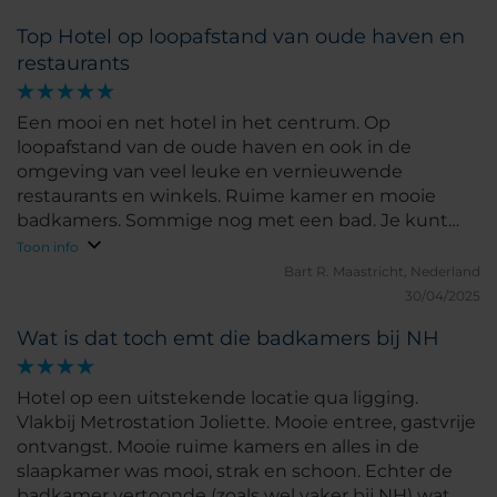
Top Hotel op loopafstand van oude haven en
restaurants
Een mooi en net hotel in het centrum. Op
loopafstand van de oude haven en ook in de
omgeving van veel leuke en vernieuwende
restaurants en winkels. Ruime kamer en mooie
badkamers. Sommige nog met een bad. Je kunt
vragen voor een kamer met een douche. Zeer
Toon info
vriendelijk receptiepersoneel en een uitgebreid en
Bart R.
Maastricht, Nederland
vers ontbijtbuffet. Toch blijf ik tegen een ding
30/04/2025
bezwaar maken bij alle NH Hotels: De kleine en
Wat is dat toch emt die badkamers bij NH
altijd kapotte kleine prullenbakjes op de badkamer:
NH: Doe hier toch eens iets aan! Vernieuw op tijd of
schaf een degelijk exemplaar aan.
Hotel op een uitstekende locatie qua ligging.
Vlakbij Metrostation Joliette. Mooie entree, gastvrije
ontvangst. Mooie ruime kamers en alles in de
slaapkamer was mooi, strak en schoon. Echter de
badkamer vertoonde (zoals wel vaker bij NH) wat