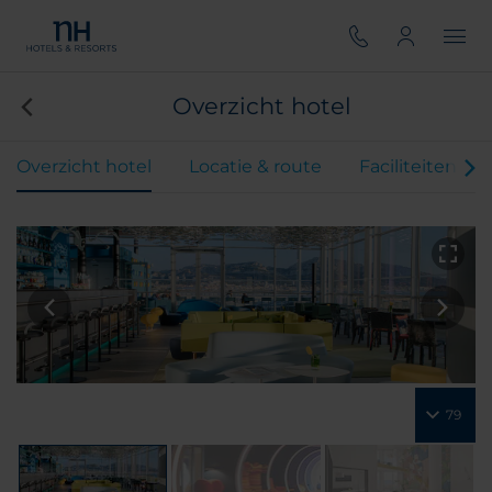
Overzicht hotel
Overzicht hotel
Locatie & route
Faciliteiten
79