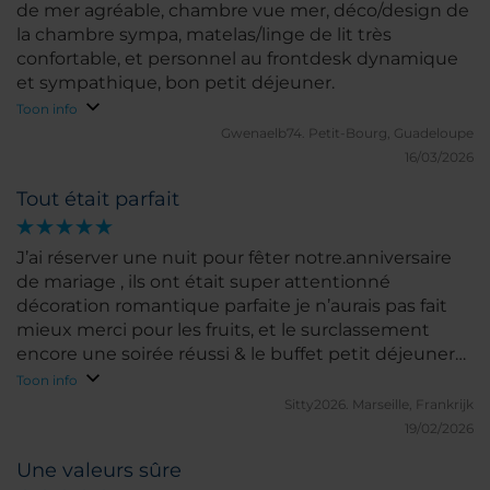
de mer agréable, chambre vue mer, déco/design de
la chambre sympa, matelas/linge de lit très
confortable, et personnel au frontdesk dynamique
et sympathique, bon petit déjeuner.
Toon info
Gwenaelb74.
Petit-Bourg, Guadeloupe
16/03/2026
Tout était parfait
J’ai réserver une nuit pour fêter notre.anniversaire
de mariage , ils ont était super attentionné
décoration romantique parfaite je n’aurais pas fait
mieux merci pour les fruits, et le surclassement
encore une soirée réussi & le buffet petit déjeuner
nickel très sympa merci à Elizabeth et son équipe ’
Toon info
🤲🏾
Sitty2026.
Marseille, Frankrijk
19/02/2026
Une valeurs sûre