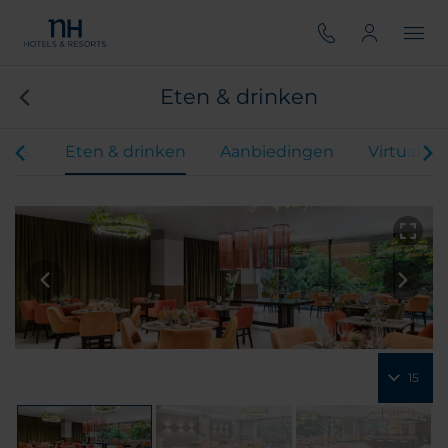
Eten & drinken
ents
Eten & drinken
Aanbiedingen
Virtual To
15