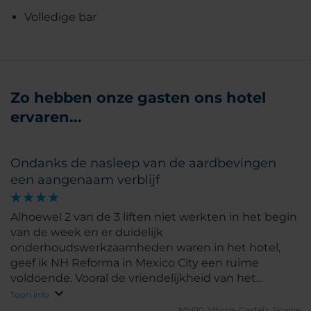
Volledige bar
Zo hebben onze gasten ons hotel
ervaren...
Ondanks de nasleep van de aardbevingen
een aangenaam verblijf
Alhoewel 2 van de 3 liften niet werkten in het begin
van de week en er duidelijk
onderhoudswerkzaamheden waren in het hotel,
geef ik NH Reforma in Mexico City een ruime
voldoende. Vooral de vriendelijkheid van het
personeel en de kwaliteit van de keuken gaven de
Toon info
doorslag.
Mbil10.
Vitoria-Gasteiz, Spanje