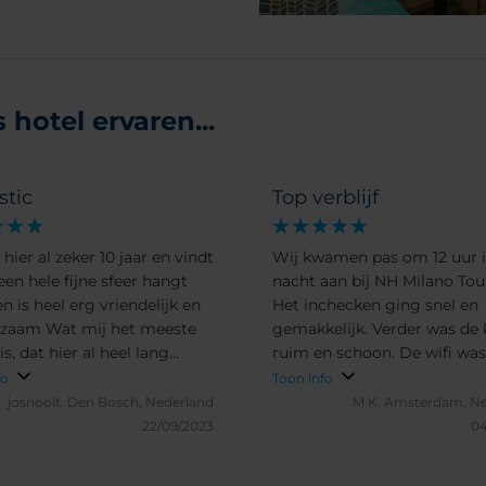
hotel ervaren...
stic
Top verblijf
hier al zeker 10 jaar en vindt
Wij kwamen pas om 12 uur i
een hele fijne sfeer hangt
nacht aan bij NH Milano Tou
n is heel erg vriendelijk en
Het inchecken ging snel en
zaam Wat mij het meeste
gemakkelijk. Verder was de
is, dat hier al heel lang
ruim en schoon. De wifi wa
de mensen werken..... dat
en vriendelijk personeel. Ik 
fo
Toon info
enoeg denk ik ;-)
nog een keer willen verblijv
josnooit.
Den Bosch, Nederland
M K.
Amsterdam, Ne
22/09/2023
04