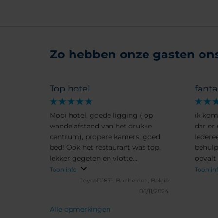
Zo hebben onze gasten ons 
Top hotel
fanta
Mooi hotel, goede ligging ( op
ik kom 
wandelafstand van het drukke
dar er 
centrum), propere kamers, goed
Iederee
bed! Ook het restaurant was top,
behulp
lekker gegeten en vlotte
opvalt 
bediening. Ook wil ik de
dezelf
Toon info
Toon in
uitstekende service van het hotel
zegt g
JoyceD1871.
Bonheiden, België
benadrukken.We hadden onze
06/11/2024
huurauto namelijk geparkeerd in
Alle opmerkingen
een parking vlakbij het hotel. Toen