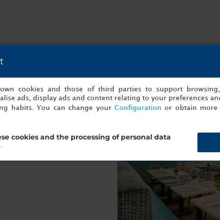
t
s own cookies and those of third parties to support browsing
lise ads, display ads and content relating to your preferences and
ing habits. You can change your
Configuration
or obtain more 
oed en gezond begin van de
n en verse broodjes. Op
ereid. Vraag in het hotel
se cookies and the processing of personal data
als u wilt vertrekken voordat
?