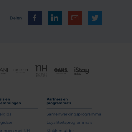
Delen
els en
Partners en
temmingen
programma's
elgids
Samenwerkingsprogramma
sgidsen
Loyaliteitsprogramma's
aringen met NH
Klokkenluider