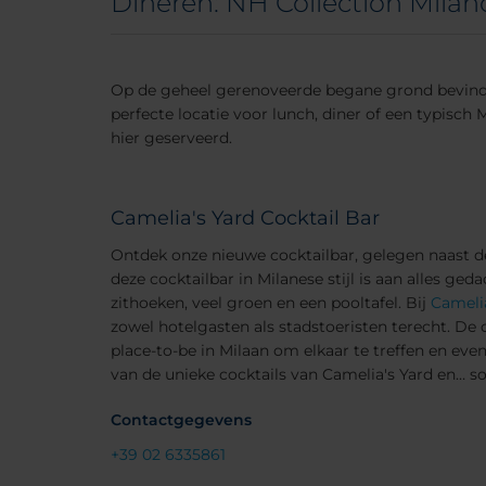
Dineren: NH Collection Milan
Op de geheel gerenoveerde begane grond bevinden 
perfecte locatie voor lunch, diner of een typisch
hier geserveerd.
Camelia's Yard Cocktail Bar
Ontdek onze nieuwe cocktailbar, gelegen naast de
deze cocktailbar in Milanese stijl is aan alles geda
zithoeken, veel groen en een pooltafel. Bij
Camelia
zowel hotelgasten als stadstoeristen terecht. De 
place-to-be in Milaan om elkaar te treffen en even
van de unieke cocktails van Camelia's Yard en… so
Contactgegevens
+39 02 6335861