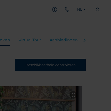
NL
inken
Virtual Tour
Aanbiedingen
Beoordelin
Beschikbaarheid controleren