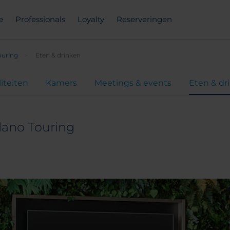
e
Professionals
Loyalty
Reserveringen
ouring
Eten & drinken
liteiten
Kamers
Meetings & events
Eten & dr
lano Touring