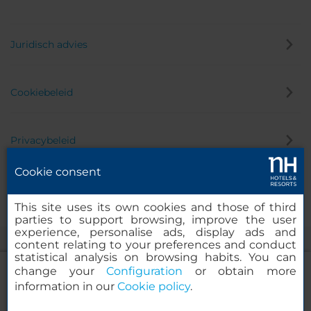
Juridisch advies
Cookiebeleid
Privacybeleid
Cookie consent
Klokkenluider
This site uses its own cookies and those of third
parties to support browsing, improve the user
experience, personalise ads, display ads and
content relating to your preferences and conduct
statistical analysis on browsing habits. You can
change your
Configuration
or obtain more
information in our
Cookie policy
.