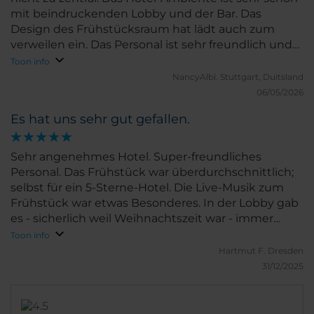
mit beindruckenden Lobby und der Bar. Das
Design des Frühstücksraum hat lädt auch zum
verweilen ein. Das Personal ist sehr freundlich und
hilfsbereit (auch vor der Anreise schon, für typische
Toon info
Touristenfragen ;-) ... wir kommen wieder!
NancyAlbi.
Stuttgart, Duitsland
06/05/2026
Es hat uns sehr gut gefallen.
Sehr angenehmes Hotel. Super-freundliches
Personal. Das Frühstück war überdurchschnittlich;
selbst für ein 5-Sterne-Hotel. Die Live-Musik zum
Frühstück war etwas Besonderes. In der Lobby gab
es - sicherlich weil Weihnachtszeit war - immer
wieder kulinarische Kleinigkeiten. Und die Bar hat
Toon info
eine gute Getränkeauswahl mit leckeren
Hartmut F.
Dresden
alkoholfreien Mixgetränken.
31/12/2025