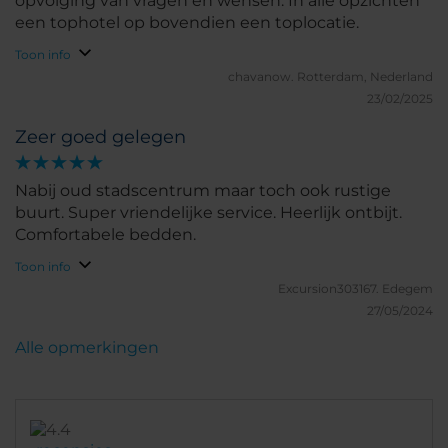
opvolging van vragen en wensen. In alle opzichten
een tophotel op bovendien een toplocatie.
Toon info
chavanow.
Rotterdam, Nederland
23/02/2025
Zeer goed gelegen
Nabij oud stadscentrum maar toch ook rustige
buurt. Super vriendelijke service. Heerlijk ontbijt.
Comfortabele bedden.
Toon info
Excursion303167.
Edegem
27/05/2024
Alle opmerkingen