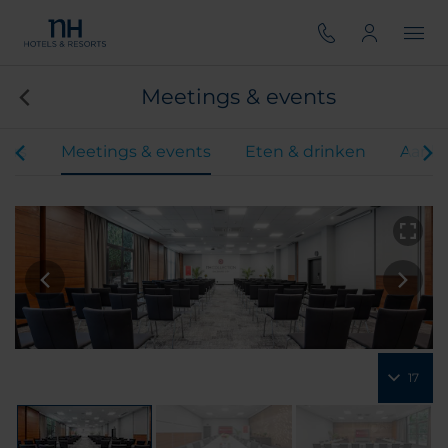
Meetings & events
ers
Meetings & events
Eten & drinken
Aanbi
17