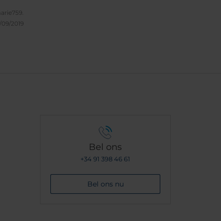
f
toe wil.
rie759.
/09/2019
Bel ons
+34 91 398 46 61
Bel ons nu