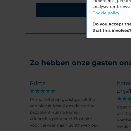
experience, persona
analysis on brows
Vraag een offerte a
Cookie policy
.
Do you accept the
that this involves
Zo hebben onze gasten ons 
Prima
hote
prijs
Prima hotel op gunstige lokatie -
van hieruit ideaal om de stad te
goed g
bezoeken! Ruime kamer,
aan G
vriendelijk personeel. Bushalte
voetbal
voor vervoer naar luchthaven op
verder