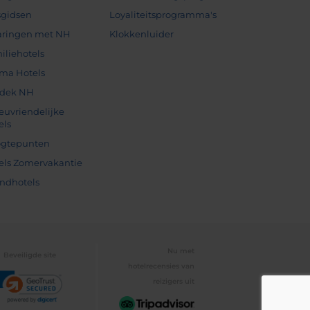
sgidsen
Loyaliteitsprogramma's
aringen met NH
Klokkenluider
iliehotels
ma Hotels
dek NH
ieuvriendelijke
els
gtepunten
els Zomervakantie
andhotels
Nu met
Beveiligde site
hotelrecensies van
reizigers uit