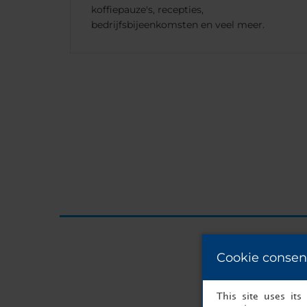
koffiepauze's, recepties,
bedrijfsbijeenkomsten en veel meer.
U bent m
Cookie consen
This site uses it