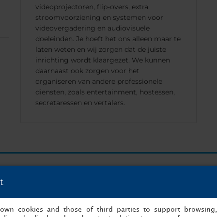
videoprojectoren, flip-overs, extra
stroomvoorziening en systemen voor
videovergadering en audiovisuele
doeleinden. Je hoeft het ons alleen maar te
laten weten en wij zorgen dat de juiste
inrichting wordt klaargezet. We kunnen
daarnaast ook zorgen voor het
organiseren van andere professionele
diensten, zoals entertainment, hostessen,
secretaressen en vertalers.
aar één klik verwijderd van uw volgende succesvo
t
Begin nu met organiseren!
s own cookies and those of third parties to support browsing