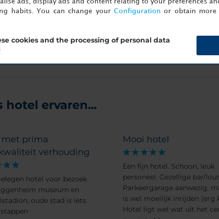
lise ads, display ads and content relating to your preferences and
ing habits. You can change your
Configuration
or obtain more 
an
Det
se cookies and the processing of personal data
?
hotel ervaren...
l met prima
Mooi hotel
/kwaliteit verhouding
Een fijn hotel. Schoon, leuk
personeel. Gezellige bar/lou
elegen hotel voor bezoek
Parkeergarage aanwezig, ma
uggenheim museum en
is wel moeilijk inrijden (erg 
stadion, oude stad is iets
Hotel ligt wel wat uit het c
 stappen