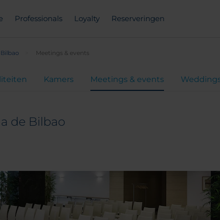
e
Professionals
Loyalty
Reserveringen
 Bilbao
Meetings & events
liteiten
Kamers
Meetings & events
Wedding
la de Bilbao