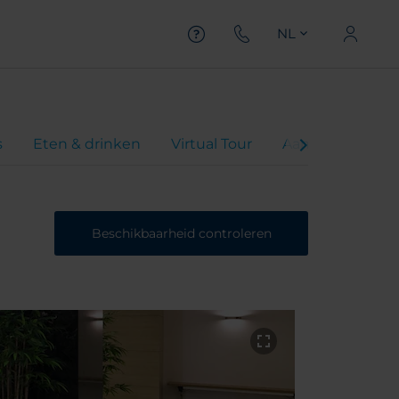
NL
s
Eten & drinken
Virtual Tour
Aanbiedingen
Beschikbaarheid controleren