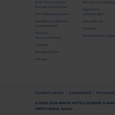
Over Minor Hotels
Beheer uw boekin
Europe & Americas
Algemene
NH Hotels bedrijven
voorwaarden
Aandeelhouders en
Nieuwsbrief
investeerders
Fastpass
MVO en
Veelgestelde vrage
duurzaamheid
Careers
Persberichten
Inkoop
Juridisch advies
Cookiebeleid
Privacybel
© 2000-2026
MINOR HOTELS EUROPE & AME
28003 Madrid, Spanje