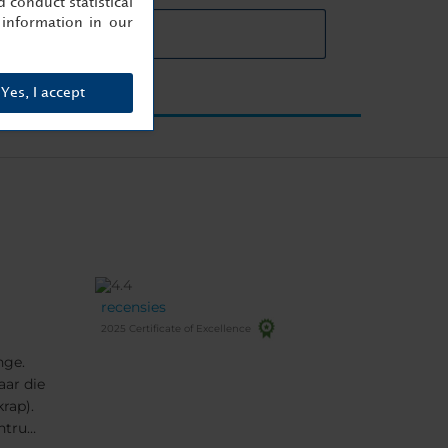
 conduct statistical
information in our
ails vergaderruimtes
Yes, I accept
recensies
2025 Certificate of Excellence
nge.
ar die
krap).
entrum,