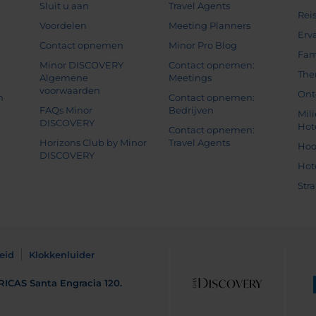
g
Sluit u aan
Travel Agents
Rei
Voordelen
Meeting Planners
Erv
Contact opnemen
Minor Pro Blog
Fam
Minor DISCOVERY
Contact opnemen:
The
Algemene
Meetings
voorwaarden
Ont
n
Contact opnemen:
FAQs Minor
Bedrijven
Mil
DISCOVERY
Hot
Contact opnemen:
Horizons Club by Minor
Travel Agents
Hoo
DISCOVERY
Hot
Str
eid
Klokkenluider
RICAS
Santa Engracia 120.