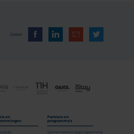
Delen
els en
Partners en
temmingen
programma's
elgids
Samenwerkingsprogramma