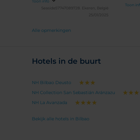
100m
Toon info
Toon in
Seaside57747089728.
Ekeren, België
25/01/2025
Alle opmerkingen
Hotels in de buurt
NH Bilbao Deusto
NH Collection San Sebastián Aránzazu
NH La Avanzada
Bekijk alle hotels in Bilbao