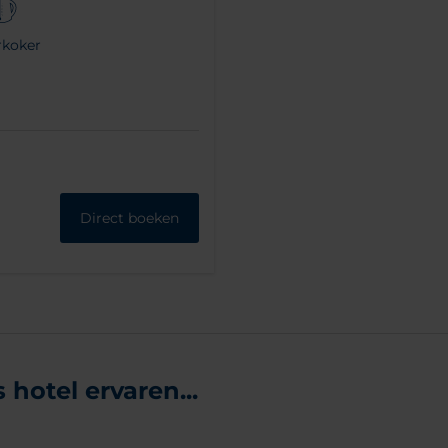
rkoker
Direct boeken
hotel ervaren...