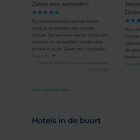
Zeker een aanrader!
Bezo
Duss
Bij binnenkomst van het hotel
krijg je al meteen een goede
Wij vo
indruk. De kamers waren netjes en
Goede 
schoon en de bedden waren ook
openba
prima in orde. Zeker een aanrader
de deu
als je een goed hotel zoekt in
Toon info
bedien
Düsseldorf.
Dennis040876.
Terneuzen, Nederland
schoon
Toon in
10/07/2025
Eeen a
weeken
Alle opmerkingen
Hotels in de buurt