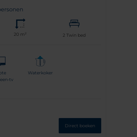
personen
20 m²
2
Twin bed
ote
Waterkoker
reen-tv
Direct boeken