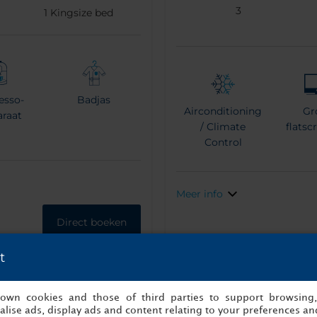
3
1
Kingsize bed
esso-
Badjas
Airconditioning
Gr
araat
/ Climate
flatsc
Control
Meer info
Direct boeken
t
s own cookies and those of third parties to support browsing
lise ads, display ads and content relating to your preferences and