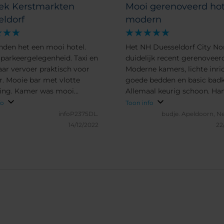
ek Kerstmarkten
Mooi gerenoveerd hot
eldorf
modern
nden het een mooi hotel.
Het NH Duesseldorf City Nor
parkeergelegenheid. Taxi en
duidelijk recent gerenoveerd
ar vervoer praktisch voor
Moderne kamers, lichte inri
r. Mooie bar met vlotte
goede bedden en basic bad
ing. Kamer was mooi
Allemaal keurig schoon. Ha
 en de bedden waren goed.
parkeergarage zodat je auto 
fo
Toon info
anrader voor een lang
staat (betaald).
infoP2375DL.
budje.
Apeldoorn, N
d uit in Dusseldorf.
14/12/2022
22