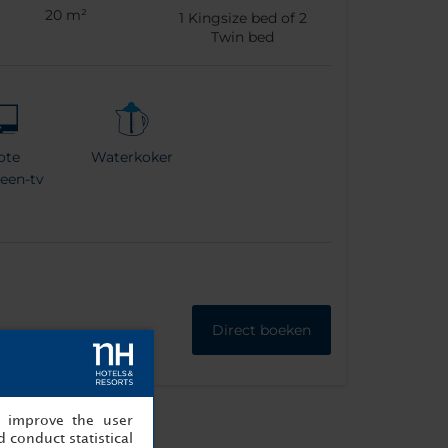
20 m²
1
Kingsize bed of
2
Twin bed
ote
Waterkoker
reen-tv
Direct boeken
, improve the user
 conduct statistical