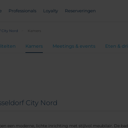
e
Professionals
Loyalty
Reserveringen
 City Nord
Kamers
liteiten
Kamers
Meetings & events
Eten & dr
eldorf City Nord
n een moderne, lichte inrichting met stijlvol meubilair. De ba