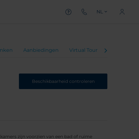
NL
inken
Aanbiedingen
Virtual Tour
Beoordelin
Beschikbaarheid controleren
dkamers zijn voorzien van een bad of ruime