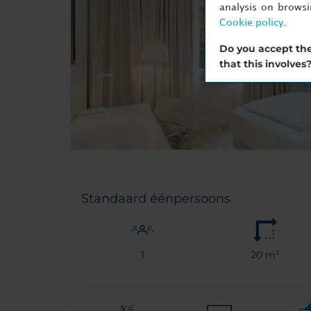
analysis on brows
Cookie policy
.
Do you accept the
that this involves
Standaard éénpersoons
1
20 m²