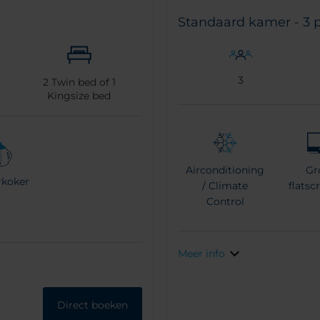
Standaard kamer - 3 
3
2
Twin bed of
1
Kingsize bed
Airconditioning
Gr
rkoker
/ Climate
flatsc
Control
Meer info
Direct boeken