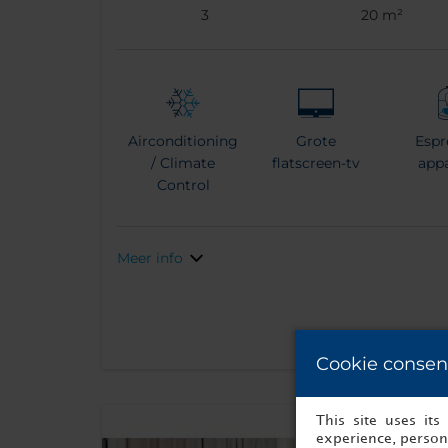
3
20 m²
Airconditioning
Grote
Espr
/ Climate
flatscreen-tv
app
Control
Meer info
Cookie consen
This site uses it
experience, persona