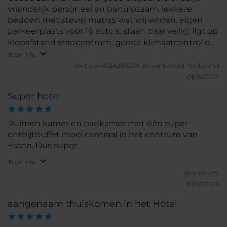
vriendelijk personeel en behulpzaam. lekkere
bedden met stevig matras wat wij wilden. eigen
parkeerplaats voor 16 auto’s. staan daar veilig. ligt op
loopafstand stadcentrum. goede klimaatcontrol op
slaapkamer.
Toon info
Venture46034280308.
Bovenkarspel, Nederland
01/06/2026
Super hotel
Ruimen kamer en badkamer met één super
ontbijtbuffet mooi centraal in het centrum van
Essen. Dus super
Toon info
Schreurs29.
19/05/2026
aangenaam thuiskomen in het Hotel