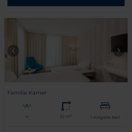
Familie Kamer
4
32 m²
1
Kingsize bed