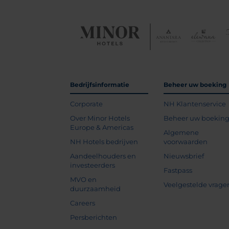
Bedrijfsinformatie
Beheer uw boeking
Corporate
NH Klantenservice
Over Minor Hotels
Beheer uw boekin
Europe & Americas
Algemene
NH Hotels bedrijven
voorwaarden
Aandeelhouders en
Nieuwsbrief
investeerders
Fastpass
MVO en
Veelgestelde vrage
duurzaamheid
Careers
Persberichten