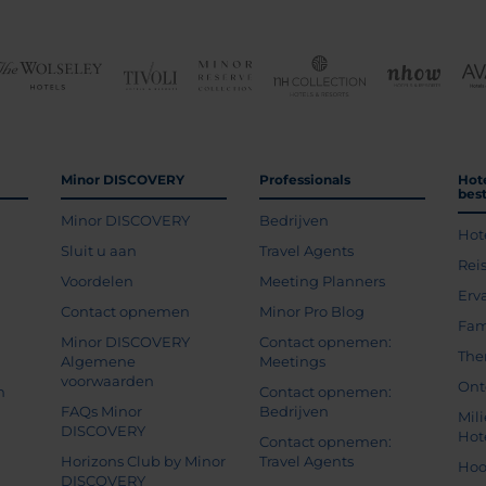
Minor DISCOVERY
Professionals
Hot
bes
Minor DISCOVERY
Bedrijven
Hot
g
Sluit u aan
Travel Agents
Rei
Voordelen
Meeting Planners
Erv
Contact opnemen
Minor Pro Blog
Fam
Minor DISCOVERY
Contact opnemen:
The
Algemene
Meetings
voorwaarden
Ont
n
Contact opnemen:
FAQs Minor
Bedrijven
Mil
DISCOVERY
Hot
Contact opnemen:
Horizons Club by Minor
Travel Agents
Hoo
DISCOVERY