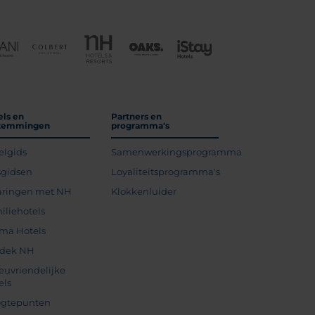
els en
Partners en
temmingen
programma's
elgids
Samenwerkingsprogramma
sgidsen
Loyaliteitsprogramma's
aringen met NH
Klokkenluider
iliehotels
ma Hotels
dek NH
ieuvriendelijke
els
gtepunten