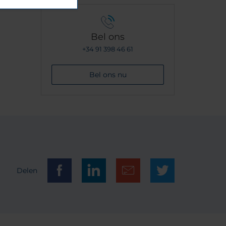
Bel ons
+34 91 398 46 61
Bel ons nu
Delen