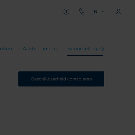
NL
inken
Aanbiedingen
Beoordelingen
Beschikbaarheid controleren