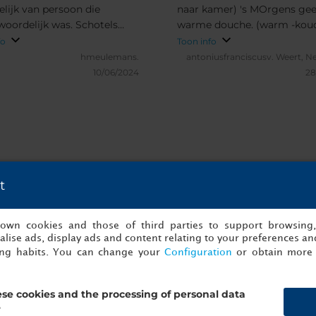
elijk van persoon die
naar kamer) 's MOrgens ge
woordelijk was. Schotels
warme douche. (warm -koud
utomatisch aangevuld, lege
ook niet goed aangegeven 
fo
Toon info
 vaak niet tijdig afgeruimd.
douchekraan) Geen werklam
hmeulemans.
antoniusfranciscusv.
Weert, N
le NH hotels die we reeds
hoger gelegen zitgedeelte i
10/06/2024
28
ten, was hier het hele
kamer
tgebeuren het minst
eitsvol. Kamers oké, maar
awaaierig.
t
 onze gasten over NH Genova Centro
s own cookies and those of third parties to support browsing
lise ads, display ads and content relating to your preferences and
ing habits. You can change your
Configuration
or obtain more 
se cookies and the processing of personal data
?