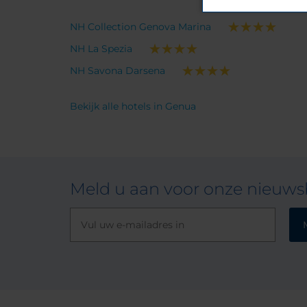
NH Collection Genova Marina
NH La Spezia
NH Savona Darsena
Bekijk alle hotels in Genua
Meld u aan voor onze nieuwsb