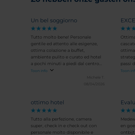
Un bel soggiorno
EXCE
Tutto molto bene! Personale
Ottima
gentile ed attento alle esigenze,
cascat
ottima colazione a buffet,
ottima 
ambiente pulito e curato ed hotel
strateg
a pochi minuti a piedi dal centro
passi d
città
Roma, 
Toon info
Toon in
Esperi
Michele T.
08/04/2026
ottimo hotel
Evalu
Tutto alla perfezione, camera
Medewe
super, check in e check out con
en goe
personale molto disponibile e
ontbijt