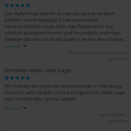
Der Aufenthalt bei NH in Hamburg war wirklich
perfekt von Anfang bis Ende besonders
hervorzuheben muss man das Personal es war
wirklich zuvorkommend und freundlich und man
merkte das die Leute da Spaß in ihrem Beruf haben
(egal in welchem NH ich bis jetzt war es war immer
Toon info
top und ich werde weiterhin nur dahin gehen
Nick1912000.
Gillenfeld, Duitsland
innerhalb Deutschlands)
31/05/2026
Schönes Hotel, tolle Lage
Wir hatten ein schönes Wochenende in Hamburg,
Hotel ist sehr sauber, schick eingerichtet, tolle Lage,
sehr zentral alles, gerne wieder
Toon info
kpinschke1982.
28/05/2026