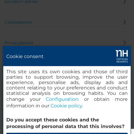
Juridisch advies
Cookiebeleid
Privacybeleid
Cookie consent
Klokkenluider
This site uses its own cookies and those of third
parties to support browsing, improve the user
experience, personalise ads, display ads and
content relating to your preferences and conduct
statistical analysis on browsing habits. You can
change your
Configuration
or obtain more
information in our
Cookie policy
.
NH Hamburg Mitte
Do you accept these cookies and the
© 2000-2026 MINOR HOTELS EUROPE & AMERICAS Santa Engracia
processing of personal data that this involves?
120. 28003 Madrid, Spanje