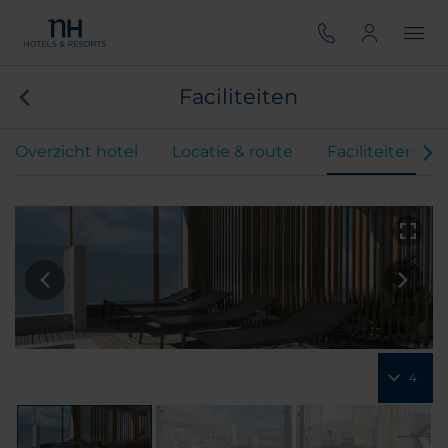
Faciliteiten
Overzicht hotel
Locatie & route
Faciliteiten
4