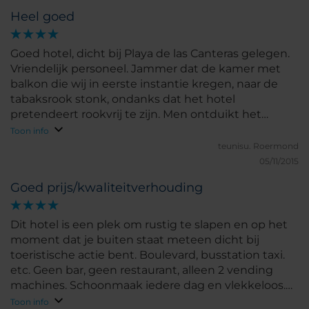
Heel goed
Goed hotel, dicht bij Playa de las Canteras gelegen.
Vriendelijk personeel. Jammer dat de kamer met
balkon die wij in eerste instantie kregen, naar de
tabaksrook stonk, ondanks dat het hotel
pretendeert rookvrij te zijn. Men ontduikt het
rookverbod door roken op het balkon toe te staan.
Toon info
Dat de rook dan de kamer intrekt, daarvoor zijn
teunisu.
Roermond
rokers te dom om over na te denken.
05/11/2015
Goed prijs/kwaliteitverhouding
Dit hotel is een plek om rustig te slapen en op het
moment dat je buiten staat meteen dicht bij
toeristische actie bent. Boulevard, busstation taxi.
etc. Geen bar, geen restaurant, alleen 2 vending
machines. Schoonmaak iedere dag en vlekkeloos.
Ontbijt in zusterhotel 100 meter verderop op
Toon info