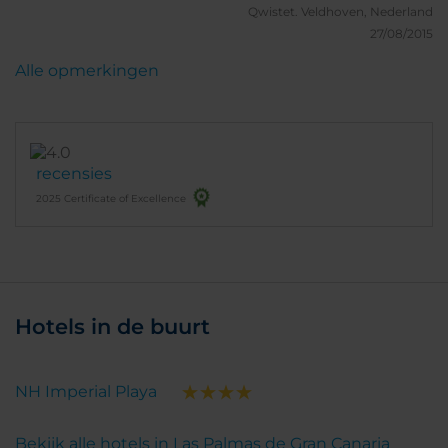
boulevard, Maar daar dan wel weer schitterend
Qwistet.
Veldhoven, Nederland
uitzicht over boulevard, strand en zee. En lekker
27/08/2015
compleet ontbijt.
Alle opmerkingen
recensies
2025 Certificate of Excellence
Hotels in de buurt
NH Imperial Playa
Bekijk alle hotels in Las Palmas de Gran Canaria