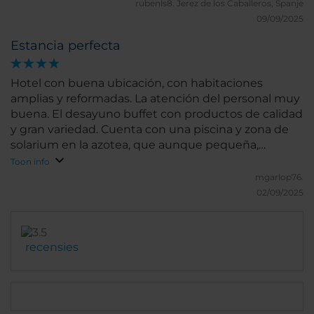
rubenls8.
Jerez de los Caballeros, Spanje
09/09/2025
Estancia perfecta
Hotel con buena ubicación, con habitaciones
amplias y reformadas. La atención del personal muy
buena. El desayuno buffet con productos de calidad
y gran variedad. Cuenta con una piscina y zona de
solarium en la azotea, que aunque pequeña,
suficiente para un baño después de un día de
Toon info
turismo o trabajo. Recomendable.
mgarlop76.
02/09/2025
recensies