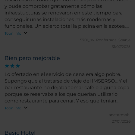
y pude comprobar gratamente cómo las
infraestucturas se renovaron en este tiempo para
conseguir unas instalaciones más modernas y
funcionales. Un acierto total la piscina en la azotea,
especialmente en una temporada tan calurosa.
Toon info
Como elementos a mejorar, las puertas de las
570l_isv.
Ponferrada, Spanje
habitaciones se merecen ya una renovación, al igual
31/07/2025
que las moquetas de los pasillos. El gimnasio
Bien pero mejorable
también debería estar mejor equipado. Y por último,
deberían dar más protagonismo a las terrazas de las
habitaciones.
Lo ofertado en el servicio de cena era algo pobre.
Supongo que al tratarse de viaje del IMSERSO... Y el
bar-restaurante no dejaba tomar café o alguna copa
porque se reservaba a los que querían utilizarlo
como restaurante para cenar. Y eso que tenían
publicitado el poder ver las competiciones de futbol
Toon info
como Liga, Champions y Copa del Rey.
anatormoh.
27/01/2026
Basic Hotel