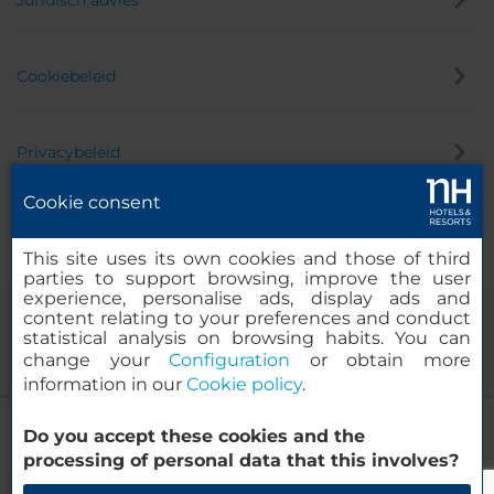
Juridisch advies
Cookiebeleid
Privacybeleid
Cookie consent
Klokkenluider
This site uses its own cookies and those of third
parties to support browsing, improve the user
experience, personalise ads, display ads and
content relating to your preferences and conduct
statistical analysis on browsing habits. You can
change your
Configuration
or obtain more
information in our
Cookie policy
.
NH Luz Huelva
Do you accept these cookies and the
© 2000-2026 MINOR HOTELS EUROPE & AMERICAS Santa Engracia
processing of personal data that this involves?
120. 28003 Madrid, Spanje