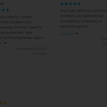
id
Muy buen servicio y atenci
amables. Las habitaciones
ute Lage für unsere
completas y cómodas, la
nisse. Saubere und
ubicación genial
ässige Zimmer, ideal für
Kurzaufenthalt. Sehr
Toon info
iche Mitarbeitende. Alles in
Fac
auch gutes
fo
23
Leistungsverhältnis. Ich
Seaside40642092823.
 bestimmt ein anderes Mal
11/04/2026
.