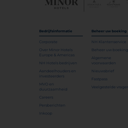
Bedrijfsinformatie
Beheer uw boeking
Corporate
NH Klantenservice
Over Minor Hotels
Beheer uw boekin
Europe & Americas
Algemene
NH Hotels bedrijven
voorwaarden
Aandeelhouders en
Nieuwsbrief
investeerders
Fastpass
MVO en
Veelgestelde vrage
duurzaamheid
Careers
Persberichten
Inkoop