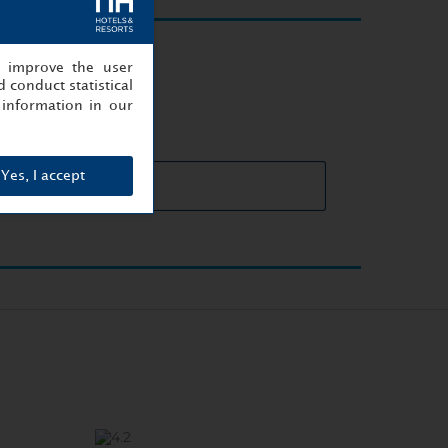
lle event
, improve the user
 conduct statistical
information in our
Yes, I accept
ails vergaderruimtes