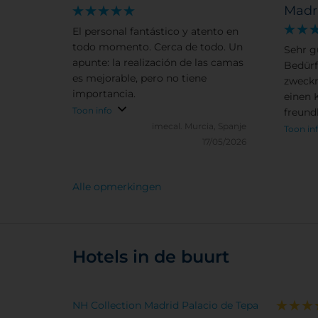
Madr
El personal fantástico y atento en
todo momento. Cerca de todo. Un
Sehr g
apunte: la realización de las camas
Bedürf
es mejorable, pero no tiene
zweckm
importancia.
einen 
Toon info
freundl
imecal.
Murcia, Spanje
allem 
Toon in
17/05/2026
Preis/
komme
wieder
Alle opmerkingen
Hotels in de buurt
NH Collection Madrid Palacio de Tepa