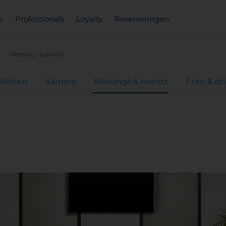
e
Professionals
Loyalty
Reserveringen
Meetings & events
liteiten
Kamers
Meetings & events
Eten & dr