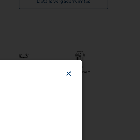
Details vergaderruimtes
1
20
Ruimte(s)
Personen