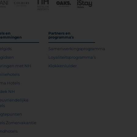
els en
Partners en
temmingen
programma's
elgids
Samenwerkingsprogramma
sgidsen
Loyaliteitsprogramma's
aringen met NH
Klokkenluider
iliehotels
ma Hotels
dek NH
ieuvriendelijke
els
gtepunten
els Zomervakantie
andhotels