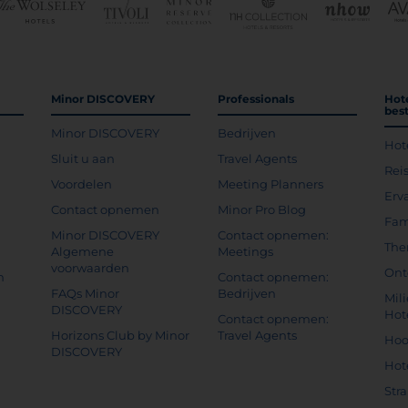
Minor DISCOVERY
Professionals
Hot
bes
Minor DISCOVERY
Bedrijven
Hot
g
Sluit u aan
Travel Agents
Rei
Voordelen
Meeting Planners
Erv
Contact opnemen
Minor Pro Blog
Fam
Minor DISCOVERY
Contact opnemen:
The
Algemene
Meetings
voorwaarden
Ont
n
Contact opnemen:
FAQs Minor
Bedrijven
Mil
DISCOVERY
Hot
Contact opnemen:
Horizons Club by Minor
Travel Agents
Hoo
DISCOVERY
Hot
Str