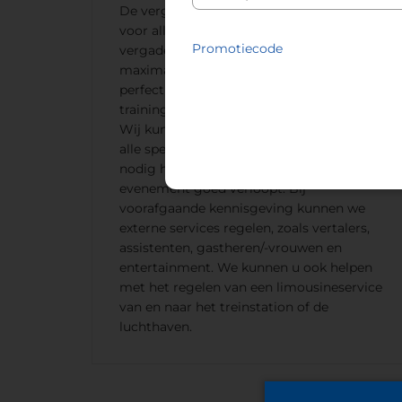
De vergaderruimte in NH Atocha is ideaal
voor allerlei speciale evenementen. De
Promotiecode
vergaderruimte heeft capaciteit voor
maximaal 20 personen en is daarom
perfect voor evenementen zoals
trainingssessies en kleine vergaderingen.
Wij kunnen helpen met het regelen van
alle speciale services of apparatuur die u
nodig heeft om te zorgen dat uw
evenement goed verloopt. Bij
voorafgaande kennisgeving kunnen we
externe services regelen, zoals vertalers,
assistenten, gastheren/-vrouwen en
entertainment. We kunnen u ook helpen
met het regelen van een limousineservice
van en naar het treinstation of de
luchthaven.