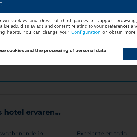
t
aar één klik verwijderd van uw volgende succesvo
s own cookies and those of third parties to support browsing
lise ads, display ads and content relating to your preferences and
Begin nu met organiseren!
ing habits. You can change your
Configuration
or obtain more 
se cookies and the processing of personal data
an
Det
?
hotel ervaren...
rwochenende in
Excelente en todo