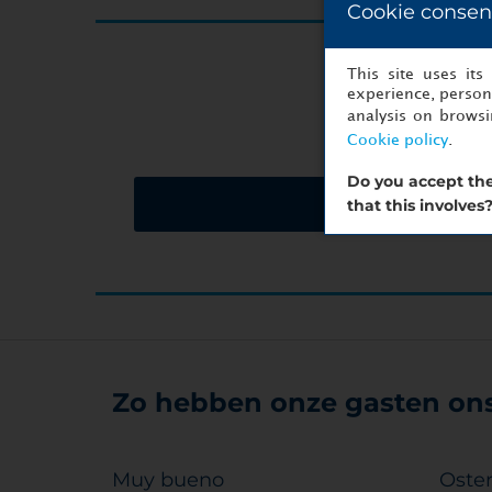
Cookie consen
U bent m
This site uses it
experience, persona
analysis on brows
Cookie policy
.
Do you accept the
Vraag een offerte a
that this involves
Zo hebben onze gasten ons 
Muy bueno
Oste